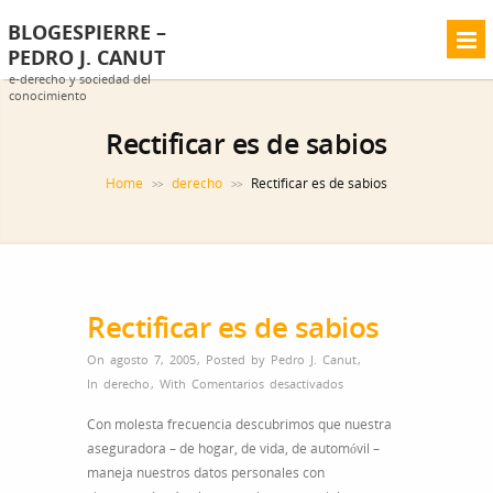
BLOGESPIERRE –
PEDRO J. CANUT
e-derecho y sociedad del
conocimiento
Rectificar es de sabios
Home
derecho
Rectificar es de sabios
>>
>>
Rectificar es de sabios
On agosto 7, 2005
,
Posted by
Pedro J. Canut
,
en
In
derecho
,
With
Comentarios desactivados
Rectificar
Con molesta frecuencia descubrimos que nuestra
es
aseguradora – de hogar, de vida, de automóvil –
de
maneja nuestros datos personales con
sabios