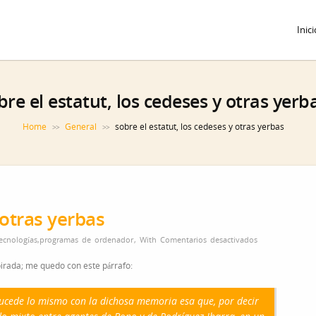
Inici
bre el estatut, los cedeses y otras yerb
Home
General
sobre el estatut, los cedeses y otras yerbas
>>
>>
 otras yerbas
en
ecnologías
,
programas de ordenador
,
With
Comentarios desactivados
sobre
pirada; me quedo con este párrafo:
el
estatut,
ucede lo mismo con la dichosa memoria esa que, por decir
los