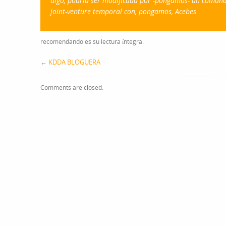
algo, podría ser modificada por -pongamos- un comand
joint-venture temporal con, pongamos, Acebes
recomendandoles su lectura íntegra.
←
KDDA BLOGUERA
Comments are closed.