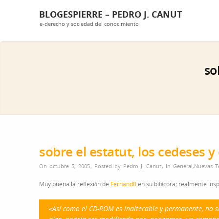
BLOGESPIERRE – PEDRO J. CANUT
e-derecho y sociedad del conocimiento
so
sobre el estatut, los cedeses y
On octubre 5, 2005
,
Posted by
Pedro J. Canut
,
In
General
,
Nuevas T
Muy buena la reflexión de
Fernand0
en su bitácora; realmente ins
«Así como el CD-ROM es inalterable y permanente, no s