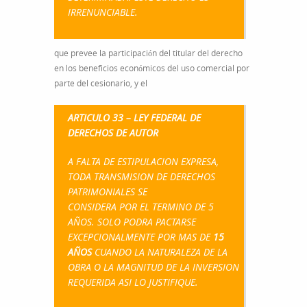
IRRENUNCIABLE.
que prevee la participación del titular del derecho
en los beneficios económicos del uso comercial por
parte del cesionario, y el
ARTICULO 33 – LEY FEDERAL DE
DERECHOS DE AUTOR
A FALTA DE ESTIPULACION EXPRESA,
TODA TRANSMISION DE DERECHOS
PATRIMONIALES SE
CONSIDERA POR EL TERMINO DE 5
AÑOS. SOLO PODRA PACTARSE
EXCEPCIONALMENTE POR MAS DE
15
AÑOS
CUANDO LA NATURALEZA DE LA
OBRA O LA MAGNITUD DE LA INVERSION
REQUERIDA ASI LO JUSTIFIQUE.