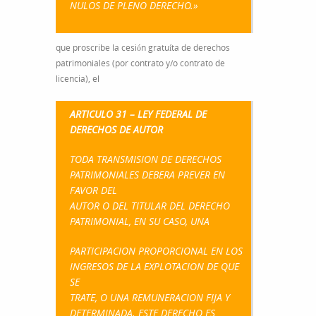
NULOS DE PLENO DERECHO.»
que proscribe la cesión gratuíta de derechos
patrimoniales (por contrato y/o contrato de
licencia), el
ARTICULO 31 – LEY FEDERAL DE
DERECHOS DE AUTOR
TODA TRANSMISION DE DERECHOS
PATRIMONIALES DEBERA PREVER EN
FAVOR DEL
AUTOR O DEL TITULAR DEL DERECHO
PATRIMONIAL, EN SU CASO, UNA
PARTICIPACION PROPORCIONAL EN LOS
INGRESOS DE LA EXPLOTACION DE QUE
SE
TRATE, O UNA REMUNERACION FIJA Y
DETERMINADA. ESTE DERECHO ES