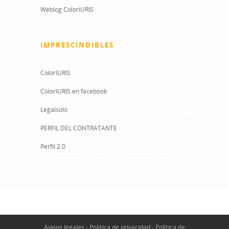
Weblog ColorIURIS
IMPRESCINDIBLES
ColorIURIS
ColorIURIS en facebook
Legalsolo
PERFIL DEL CONTRATANTE
Perfil 2.0
Avisos legales
-
Política de privacidad
-
Política de