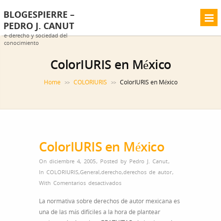
BLOGESPIERRE –
PEDRO J. CANUT
e-derecho y sociedad del
conocimiento
ColorIURIS en México
Home
COLORIURIS
ColorIURIS en México
>>
>>
ColorIURIS en México
On diciembre 4, 2005
,
Posted by
Pedro J. Canut
,
In
COLORIURIS
,
General
,
derecho
,
derechos de autor
,
en
With
Comentarios desactivados
ColorIURIS
La normativa sobre derechos de autor mexicana es
en
una de las más difíciles a la hora de plantear
México