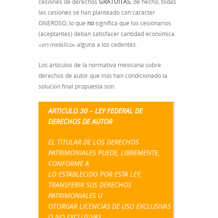
cesiones de derechos
GRATUITAS
; de hecho, todas
las cesiones se han planteado con caracter
ONEROSO; lo que
no
significa que los cesionarios
(aceptantes) deban satisfacer cantidad económica
«en metálico»
alguna a los cedentes.
Los artículos de la normativa mexicana sobre
derechos de autor que más han condicionado la
solución final propuesta son:
ARTICULO 30 – LEY FEDERAL DE
DERECHOS DE AUTOR
EL TITULAR DE LOS DERECHOS
PATRIMONIALES PUEDE, LIBREMENTE,
CONFORME A
LO ESTABLECIDO POR ESTA LEY,
TRANSFERIR SUS DERECHOS
PATRIMONIALES U
OTORGAR LICENCIAS DE USO EXCLUSIVAS
O NO EXCLUSIVAS.