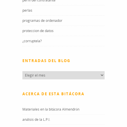
perfil del contratante
perlas
programas de ordenador
proteccion de datos
¿corruptela?
ENTRADAS DEL BLOG
Entradas
del
blog
ACERCA DE ESTA BITÁCORA
Materiales en la bitácora Almendrón
análisis de la L.P.I.