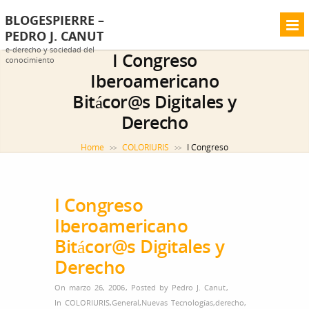
BLOGESPIERRE –
PEDRO J. CANUT
e-derecho y sociedad del
I Congreso
conocimiento
Iberoamericano
Bitácor@s Digitales y
Derecho
Home
COLORIURIS
I Congreso
>>
>>
Iberoamericano Bitácor@s Digitales y Derecho
I Congreso
Iberoamericano
Bitácor@s Digitales y
Derecho
On marzo 26, 2006
,
Posted by
Pedro J. Canut
,
In
COLORIURIS
,
General
,
Nuevas Tecnologías
,
derecho
,