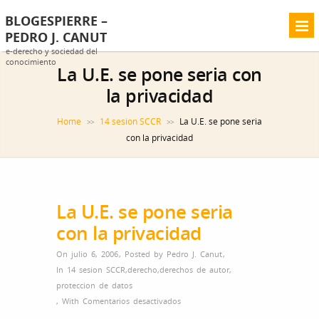
BLOGESPIERRE –
PEDRO J. CANUT
e-derecho y sociedad del
conocimiento
La U.E. se pone seria con
la privacidad
Home
14 sesion SCCR
La U.E. se pone seria
>>
>>
con la privacidad
La U.E. se pone seria
con la privacidad
On julio 6, 2006
,
Posted by
Pedro J. Canut
,
In
14 sesion SCCR
,
derecho
,
derechos de autor
,
proteccion de datos
en
,
With
Comentarios desactivados
La