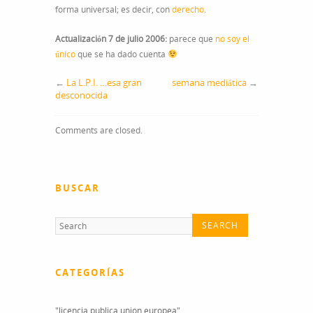
forma universal; es decir, con
derecho
.
Actualización 7 de julio 2006:
parece que
no soy el
único
que se ha dado cuenta
←
La L.P.I. …esa gran
semana mediática
→
desconocida
Comments are closed.
BUSCAR
CATEGORÍAS
"licencia publica union europea"