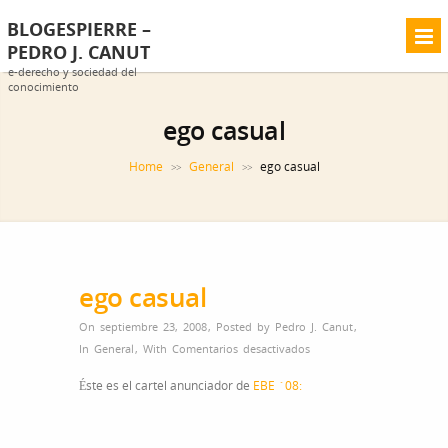
BLOGESPIERRE –
PEDRO J. CANUT
e-derecho y sociedad del
conocimiento
ego casual
Home
General
ego casual
>>
>>
ego casual
On septiembre 23, 2008
,
Posted by
Pedro J. Canut
,
en
In
General
,
With
Comentarios desactivados
ego
Éste es el cartel anunciador de
EBE `08:
casual