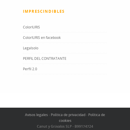
IMPRESCINDIBLES
ColorIURIS
ColorIURIS en facebook
Legalsolo
PERFIL DEL CONTRATANTE
Perfil 2.0
Avisos legales
-
Política de privacidad
-
Política de
cookies
Canut y Grávalos SLP - B99174724