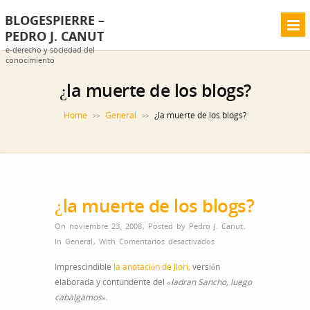
BLOGESPIERRE –
PEDRO J. CANUT
e-derecho y sociedad del
conocimiento
¿la muerte de los blogs?
Home
General
¿la muerte de los blogs?
>>
>>
¿la muerte de los blogs?
On noviembre 23, 2008
,
Posted by
Pedro J. Canut
,
en
In
General
,
With
Comentarios desactivados
¿la
Imprescindible
la anotación de Jlori
;
versión
muerte
elaborada y contundente del
«ladran Sancho, luego
de
cabalgamos»
.
los