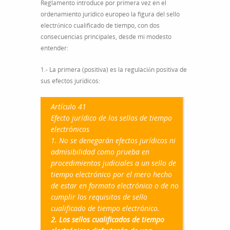
Reglamento introduce por primera vez en el
ordenamiento jurídico europeo la figura del sello
electrónico cualificado de tiempo, con dos
consecuencias principales, desde mi modesto
entender:
1.- La primera (positiva) es la regulación positiva de
sus efectos jurídicos:
Artículo 41
Efecto jurídico de los sellos de tiempo
electrónicos
1. No se denegarán efectos jurídicos ni
admisibilidad como prueba en
procedimientos judiciales a un sello de
tiempo electrónico por el mero hecho
de estar en formato electrónico o de no
cumplir los requisitos de sello
cualificado de tiempo electrónico.
2. Los sellos cualificados de tiempo