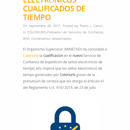
CUALIFICADOS DE
TIEMPO
On septiembre 28, 2017
,
Posted by
Pedro J. Canut
,
In
COLORIURIS
,
Prestador de Servicios de Confianza
,
en
With
Comentarios desactivados
PRESTADOR
El Organismo Supervisor (MINETAD) ha concedido a
CUALIFICADO
Coloriuris
la
cualificación
en el
nuevo
Servicio de
DE
Confianza de expedición de sellos electrónicos de
SERVICIOS
tiempo; ello implica que los sellos electrónicos de
DE
tiempo generados por
Coloriuris
gozan de la
CONFIANZA
presunción de certeza que les otorga el artículo 41
–
del Reglamento U.E. 910/ 2014, de 23 de julio.
EXPEDICIÓN
DE
SELLOS
ELECTRÓNICOS
CUALIFICADOS
DE
TIEMPO