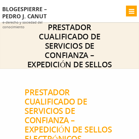
BLOGESPIERRE –
PEDRO J. CANUT
e-derecho y sociedad del
PRESTADOR
conocimiento
CUALIFICADO DE
SERVICIOS DE
CONFIANZA –
EXPEDICIÓN DE SELLOS
ELECTRÓNICOS
CUALIFICADOS DE
PRESTADOR
TIEMPO
CUALIFICADO DE
Home
COLORIURIS
PRESTADOR
>>
>>
SERVICIOS DE
CUALIFICADO DE SERVICIOS DE CONFIANZA –
CONFIANZA –
EXPEDICIÓN DE SELLOS ELECTRÓNICOS
CUALIFICADOS DE TIEMPO
EXPEDICIÓN DE SELLOS
ELECTRÓNICOS