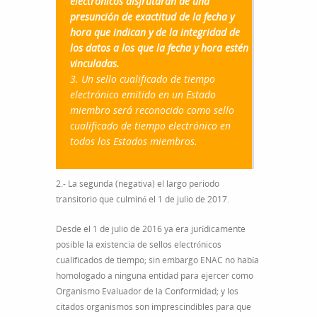
electrónicos disfrutarán de una
presunción de exactitud de la fecha y
hora que indican y de la integridad de
los datos a los que la fecha y hora estén
vinculadas.
3. Un sello cualificado de tiempo
electrónico emitido en un Estado
miembro será reconocido como sello
cualificado de tiempo electrónico en
todos los Estados miembros.
2.- La segunda (negativa) el largo periodo
transitorio que culminó el 1 de julio de 2017.
Desde el 1 de julio de 2016 ya era jurídicamente
posible la existencia de sellos electrónicos
cualificados de tiempo; sin embargo ENAC no había
homologado a ninguna entidad para ejercer como
Organismo Evaluador de la Conformidad; y los
citados organismos son imprescindibles para que