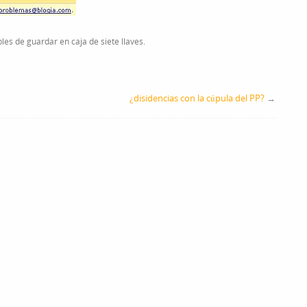
siempre,
BLOGIA
es de guardar en caja de siete llaves.
¿disidencias con la cúpula del PP?
→