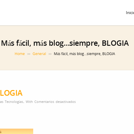
Inici
Más fácil, más blog…siempre, BLOGIA
Home
General
Más fácil, más blog…siempre, BLOGIA
>>
>>
BLOGIA
en
as Tecnologías
,
With
Comentarios desactivados
Más
fácil,
más
blog…