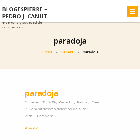
BLOGESPIERRE –
PEDRO J. CANUT
e-derecho y sociedad del
conocimiento
paradoja
Home
General
paradoja
>>
>>
paradoja
On enero 31, 2006
,
Posted by
Pedro J. Canut
,
In
General
,
derecho
,
derechos de autor
,
With
1 Comment
artículo