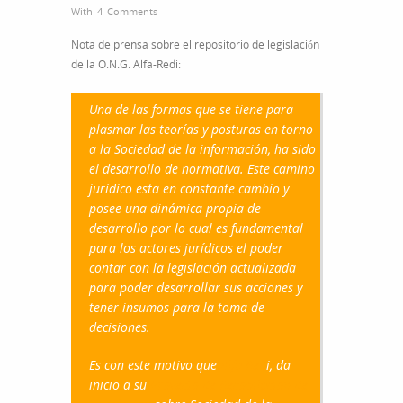
With
4 Comments
Nota de prensa sobre el repositorio de legislación
de la O.N.G. Alfa-Redi:
Una de las formas que se tiene para
plasmar las teorías y posturas en torno
a la Sociedad de la información, ha sido
el desarrollo de normativa. Este camino
jurídico esta en constante cambio y
posee una dinámica propia de
desarrollo por lo cual es fundamental
para los actores jurídicos el poder
contar con la legislación actualizada
para poder desarrollar sus acciones y
tener insumos para la toma de
decisiones.
Es con este motivo que
Alfa-Red
i, da
inicio a su
Proyecto de Recopilacion de