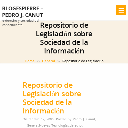
BLOGESPIERRE –
PEDRO J. CANUT
e-derecho y sociedad del
Repositorio de
conocimiento
Legislación sobre
Sociedad de la
Información
Home
General
Repositorio de Legislación
>>
>>
sobre Sociedad de la Información
Repositorio de
Legislación sobre
Sociedad de la
Información
On febrero 17, 2006
,
Posted by
Pedro J. Canut
,
In
General
,
Nuevas Tecnologías
,
derecho
,