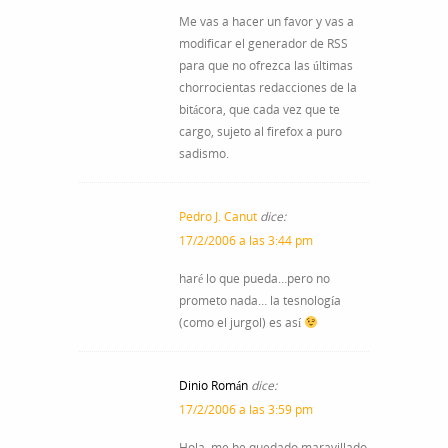
Me vas a hacer un favor y vas a
modificar el generador de RSS
para que no ofrezca las últimas
chorrocientas redacciones de la
bitácora, que cada vez que te
cargo, sujeto al firefox a puro
sadismo.
Pedro J. Canut
dice:
17/2/2006 a las 3:44 pm
haré lo que pueda…pero no
prometo nada… la tesnología
(como el jurgol) es así
Dinio Román
dice:
17/2/2006 a las 3:59 pm
Hola, me he quedado maravillado