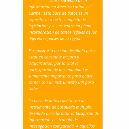
Legislacion
sobre Sociedad de la
Informacion en America Latina y el
Caribe . Esta base de datos es un
repositorio a texto completo de
legislacion y se encuentra en plena
incorporación de textos legales de los
diferentes países de la región.
El repositorio ha sido diseñada para
estar en constante mejora y
actualizacion, por lo cual la
participacion de la comunidad es
sumamente importante para poder
contar con un instrumento util para
todos.
La base de datos cuenta con un
instrumento de busqueda multiple,
diseñado para facilitar la busqueda de
informacion y el trabajo de
investigacion comparada. A aquellos