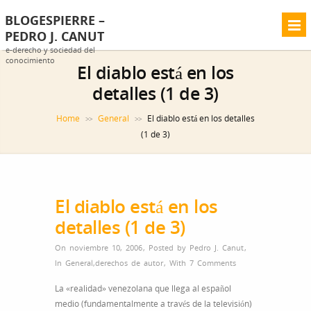
BLOGESPIERRE –
PEDRO J. CANUT
e-derecho y sociedad del
conocimiento
El diablo está en los
detalles (1 de 3)
Home
General
El diablo está en los detalles
>>
>>
(1 de 3)
El diablo está en los
detalles (1 de 3)
On noviembre 10, 2006
,
Posted by
Pedro J. Canut
,
In
General
,
derechos de autor
,
With
7 Comments
La «realidad» venezolana que llega al español
medio (fundamentalmente a través de la televisión)