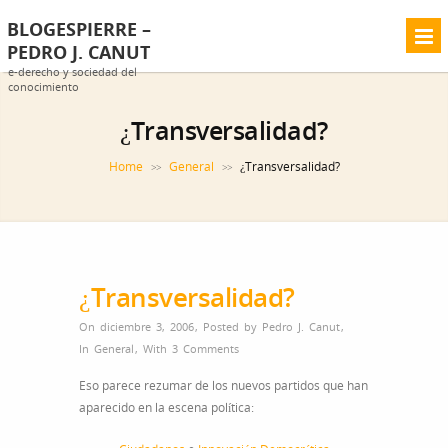
BLOGESPIERRE –
PEDRO J. CANUT
e-derecho y sociedad del
conocimiento
¿Transversalidad?
Home
General
¿Transversalidad?
>>
>>
¿Transversalidad?
On diciembre 3, 2006
,
Posted by
Pedro J. Canut
,
In
General
,
With
3 Comments
Eso parece rezumar de los nuevos partidos que han
aparecido en la escena política: