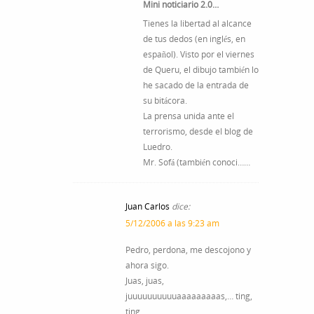
Mini noticiario 2.0…
Tienes la libertad al alcance
de tus dedos (en inglés, en
español). Visto por el viernes
de Queru, el dibujo también lo
he sacado de la entrada de
su bitácora.
La prensa unida ante el
terrorismo, desde el blog de
Luedro.
Mr. Sofá (también conoci……
Juan Carlos
dice:
5/12/2006 a las 9:23 am
Pedro, perdona, me descojono y
ahora sigo.
Juas, juas,
juuuuuuuuuuaaaaaaaaas,… ting,
ting.