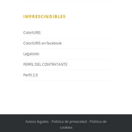
IMPRESCINDIBLES
ColorIURIS
ColorIURIS en facebook
Legalsolo
PERFIL DEL CONTRATANTE
Perfil 2.0
Avisos legales
-
Política de privacidad
-
Política de
cookies