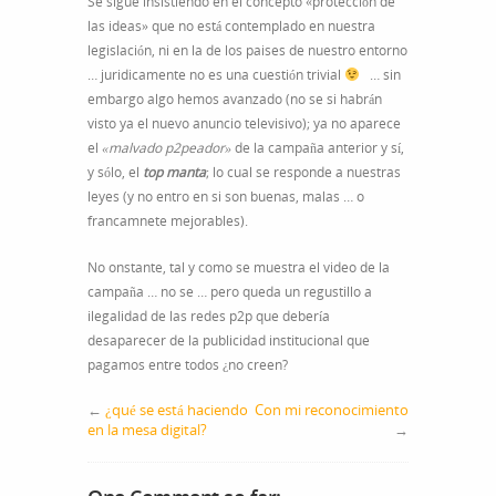
Se sigue insistiendo en el concepto «protección de
las ideas» que no está contemplado en nuestra
legislación, ni en la de los paises de nuestro entorno
… juridicamente no es una cuestión trivial
… sin
embargo algo hemos avanzado (no se si habrán
visto ya el nuevo anuncio televisivo); ya no aparece
el
«malvado p2peador»
de la campaña anterior y sí,
y sólo, el
top manta
; lo cual se responde a nuestras
leyes (y no entro en si son buenas, malas … o
francamnete mejorables).
No onstante, tal y como se muestra el video de la
campaña … no se … pero queda un regustillo a
ilegalidad de las redes p2p que debería
desaparecer de la publicidad institucional que
pagamos entre todos ¿no creen?
←
¿qué se está haciendo
Con mi reconocimiento
en la mesa digital?
→