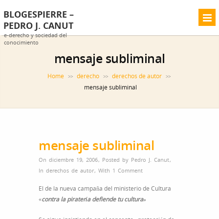
BLOGESPIERRE –
PEDRO J. CANUT
e-derecho y sociedad del
conocimiento
mensaje subliminal
Home
derecho
derechos de autor
>>
>>
>>
mensaje subliminal
mensaje subliminal
On diciembre 19, 2006
,
Posted by
Pedro J. Canut
,
In
derechos de autor
,
With
1 Comment
El de la nueva campaña del ministerio de Cultura
«
contra la piratería defiende tu cultura»