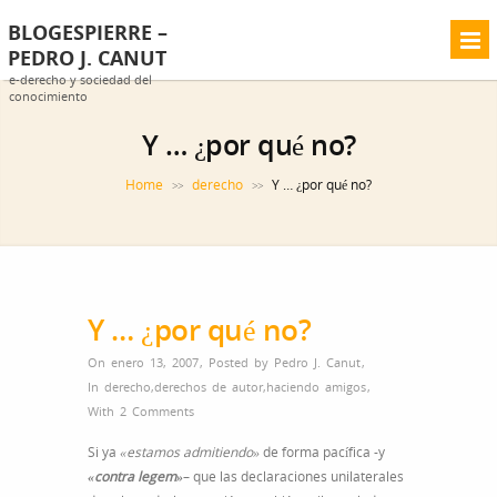
BLOGESPIERRE –
PEDRO J. CANUT
e-derecho y sociedad del
conocimiento
Y … ¿por qué no?
Home
derecho
Y … ¿por qué no?
>>
>>
Y … ¿por qué no?
On enero 13, 2007
,
Posted by
Pedro J. Canut
,
In
derecho
,
derechos de autor
,
haciendo amigos
,
With
2 Comments
Si ya
«estamos admitiendo»
de forma pacífica -y
«contra legem»
– que las declaraciones unilaterales