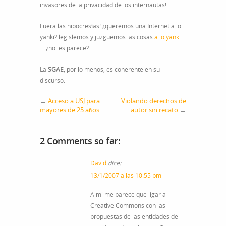
invasores de la privacidad de los internautas!
Fuera las hipocresías! ¿queremos una Internet a lo
yanki? legislemos y juzguemos las cosas
a lo yanki
… ¿no les parece?
La
SGAE
, por lo menos, es coherente en su
discurso.
←
Acceso a USJ para
Violando derechos de
mayores de 25 años
autor sin recato
→
2 Comments so far:
David
dice:
13/1/2007 a las 10:55 pm
A mi me parece que ligar a
Creative Commons con las
propuestas de las entidades de