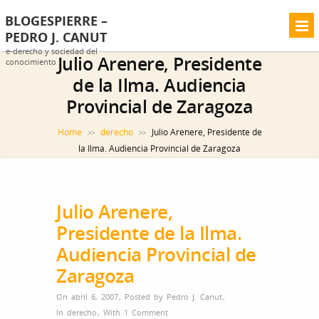
BLOGESPIERRE –
PEDRO J. CANUT
e-derecho y sociedad del
Julio Arenere, Presidente
conocimiento
de la Ilma. Audiencia
Provincial de Zaragoza
Home
derecho
Julio Arenere, Presidente de
>>
>>
la Ilma. Audiencia Provincial de Zaragoza
Julio Arenere,
Presidente de la Ilma.
Audiencia Provincial de
Zaragoza
On abril 6, 2007
,
Posted by
Pedro J. Canut
,
In
derecho
,
With
1 Comment