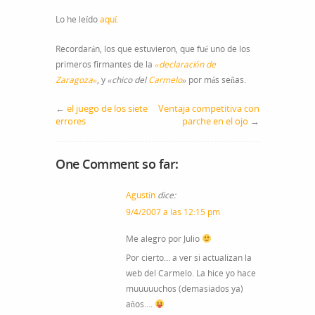
Lo he leído
aquí.
Recordarán, los que estuvieron, que fué uno de los
primeros firmantes de la
«declaración de
Zaragoza»
, y
«chico del
Carmelo
»
por más señas.
←
el juego de los siete
Ventaja competitiva con
errores
parche en el ojo
→
One Comment so far:
Agustín
dice:
9/4/2007 a las 12:15 pm
Me alegro por Julio
Por cierto… a ver si actualizan la
web del Carmelo. La hice yo hace
muuuuuchos (demasiados ya)
años….