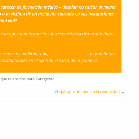
e carecen de formación médica – decidan no asistir al menor
o a la víctima de un accidente causado en sus instalaciones
dad vial?
e la oportuna instancia – la respuesta escrita oculte datos
de reposo y muletas; y no,
Sr. superintendente
, la familia no
nsabilidades en el sentido estricto de la palabra.
que queremos para Zaragoza?
el «jabugo» influye en la sexualidad
→