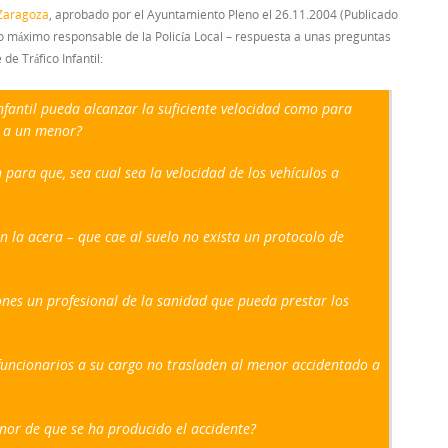
 Zaragoza
, aprobado por el Ayuntamiento Pleno el 26.11.2004 (Publicado
mo máximo responsable de la Policía Local – respuesta a unas preguntas
e Tráfico Infantil:
nfantil pueda alcanzar la suficiente velocidad como para
es a un menor?
para que, sea cual sea la velocidad de los vehículos a
n la acera – que cae al suelo no exista un protocolo de
ones un profesional de la sanidad que pueda prestar los
s funcionarios a su cargo no trasladen al menor accidentado a
nor de que se ha producido el accidente?