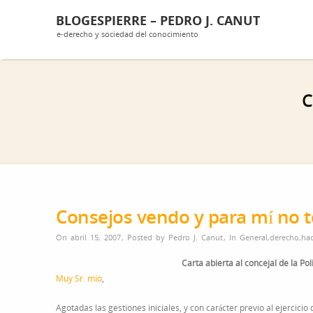
BLOGESPIERRE – PEDRO J. CANUT
e-derecho y sociedad del conocimiento
C
Consejos vendo y para mí no t
On abril 15, 2007
,
Posted by
Pedro J. Canut
,
In
General
,
derecho
,
ha
Carta abierta al concejal de la P
Muy Sr. mío
,
Agotadas las gestiones iniciales, y con carácter previo al ejercic