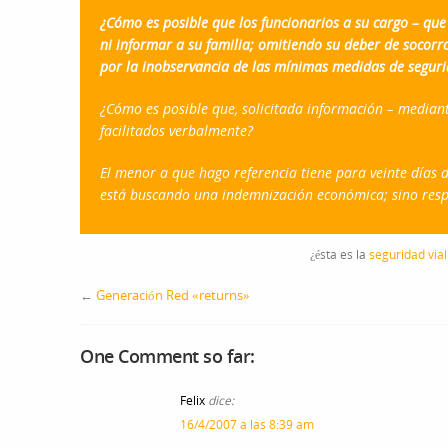
¿Cómo es posible que los funcionarios a su cargo – qu
ni informar a su familia; omitiendo su deber de socorr
por la inobservancia de las mínimas medidas de seguri
¿Cómo es posible que, solicitada información – mediant
facilitados verbalmente
?
El menor a que hago referencia tiene para veinte días 
está buscando una indemnización económica; sino respo
¿ésta es la
seguridad vial
←
Generación Red «returns»
One Comment so far:
Felix
dice:
16/4/2007 a las 8:39 am