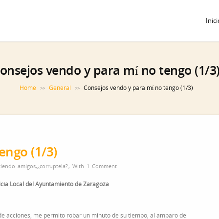
Inici
onsejos vendo y para mí no tengo (1/3
Home
General
Consejos vendo y para mí no tengo (1/3)
>>
>>
engo (1/3)
ciendo amigos
,
¿corruptela?
,
With
1 Comment
olicía Local del Ayuntamiento de Zaragoza
io de acciones, me permito robar un minuto de su tiempo, al amparo del