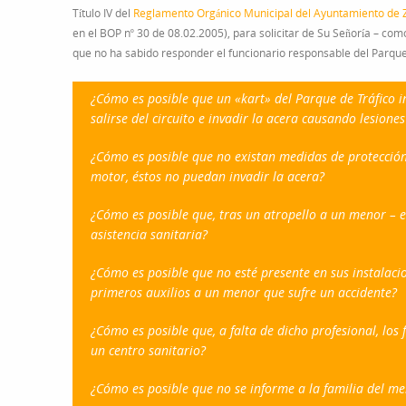
Título IV del
Reglamento Orgánico Municipal del Ayuntamiento de
en el BOP nº 30 de 08.02.2005), para solicitar de Su Señoría – co
que no ha sabido responder el funcionario responsable del Parque d
¿Cómo es posible que un «kart» del Parque de Tráfico i
salirse del circuito e invadir la acera causando lesion
¿Cómo es posible que no existan medidas de protección 
motor, éstos no puedan invadir la acera?
¿Cómo es posible que, tras un atropello a un menor – e
asistencia sanitaria?
¿Cómo es posible que no esté presente en sus instalaci
primeros auxilios a un menor que sufre un accidente?
¿Cómo es posible que, a falta de dicho profesional, lo
un centro sanitario?
¿Cómo es posible que no se informe a la familia del me