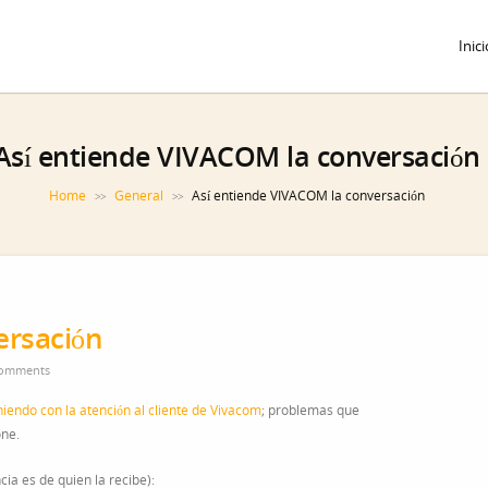
Inici
Así entiende VIVACOM la conversación
Home
General
Así entiende VIVACOM la conversación
>>
>>
ersación
omments
iendo con la atención al cliente de Vivacom
; problemas que
one.
ia es de quien la recibe):