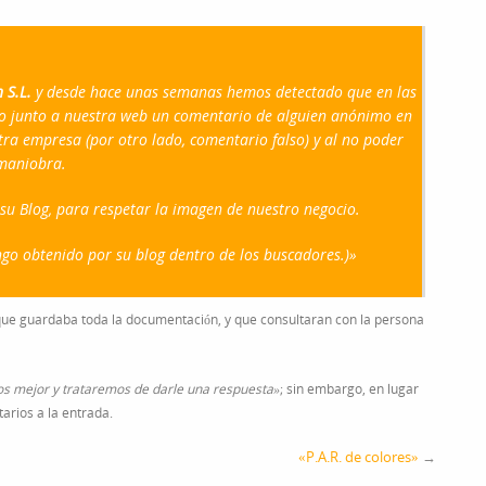
 S.L.
y desde hace unas semanas hemos detectado que en las
o junto a nuestra web un comentario de alguien anónimo en
ra empresa (por otro lado, comentario falso) y al no poder
 maniobra.
u Blog, para respetar la imagen de nuestro negocio.
ango obtenido por su blog dentro de los buscadores.)»
que guardaba toda la documentación, y que consultaran con la persona
s mejor y trataremos de darle una respuesta»
; sin embargo, en lugar
arios a la entrada.
«P.A.R. de colores»
→