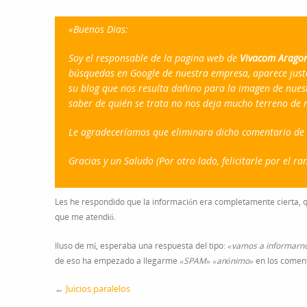
«Buenos Dias:
Soy el responsable de la pagina web de
Vivacom Aragon
búsquedas en Google de nuestra empresa, aparece just
su blog que nos resulta dañino para la imagen de nuest
saber de quién se trata no nos deja mucho terreno de
Le agradeceríamos que eliminara dicho comentario de s
Gracias y un Saludo (Por otro lado, felicitarle por el r
Les he respondido que la información era completamente cierta, 
que me atendió.
Iluso de mí, esperaba una respuesta del tipo:
«vamos a informarno
de eso ha empezado a llegarme
«SPAM»
«anónimo»
en los coment
←
Juicios paralelos