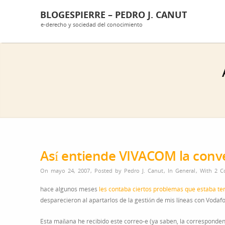
BLOGESPIERRE – PEDRO J. CANUT
e-derecho y sociedad del conocimiento
Así entiende VIVACOM la conv
On mayo 24, 2007
,
Posted by
Pedro J. Canut
,
In
General
,
With
2 C
hace algunos meses
les contaba ciertos problemas que estaba ten
desparecieron al apartarlos de la gestión de mis líneas con Vodaf
Esta mañana he recibido este correo-e (ya saben, la correspondenc