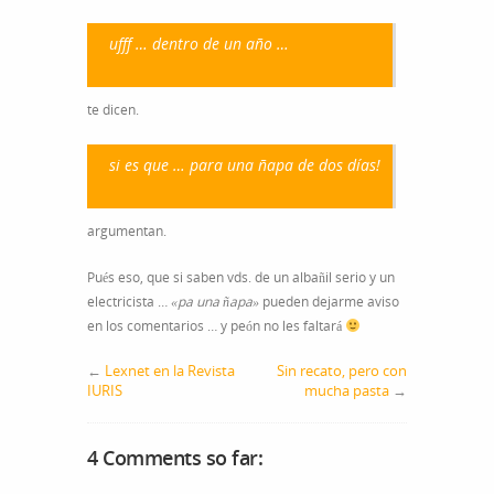
ufff … dentro de un año …
te dicen.
si es que … para una ñapa de dos días!
argumentan.
Pués eso, que si saben vds. de un albañil serio y un
electricista …
«pa una ñapa»
pueden dejarme aviso
en los comentarios … y peón no les faltará
←
Lexnet en la Revista
Sin recato, pero con
IURIS
mucha pasta
→
4 Comments so far: