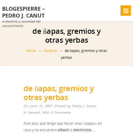
BLOGESPIERRE –
PEDRO J. CANUT
e-derecho y sociedad del
conocimiento
de ñapas, gremios y
otras yerbas
Home
General
de ñapas, gremios y otras
>>
>>
yerbas
de ñapas, gremios y
otras yerbas
On junio 21, 2007
,
Posted by
Pedro J. Canut
,
In
General
,
With
4 Comments
Pués eso, que tengo que hacer unas «ñapas» en
casa y no encuentro
albañil
ni
electricista
…