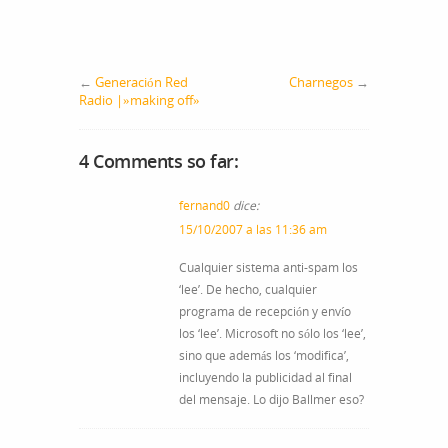
←
Generación Red
Charnegos
→
Radio |»making off»
4 Comments so far:
fernand0
dice:
15/10/2007 a las 11:36 am
Cualquier sistema anti-spam los
‘lee’. De hecho, cualquier
programa de recepción y envío
los ‘lee’. Microsoft no sólo los ‘lee’,
sino que además los ‘modifica’,
incluyendo la publicidad al final
del mensaje. Lo dijo Ballmer eso?