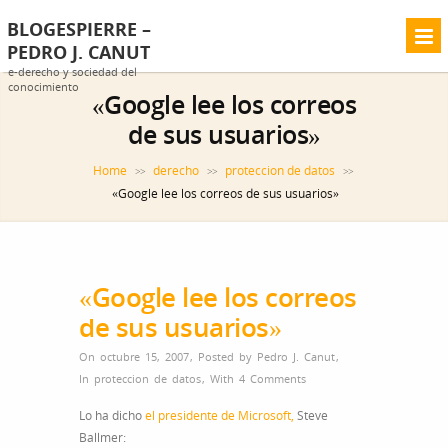
BLOGESPIERRE –
PEDRO J. CANUT
e-derecho y sociedad del
conocimiento
«Google lee los correos
de sus usuarios»
Home
derecho
proteccion de datos
>>
>>
>>
«Google lee los correos de sus usuarios»
«Google lee los correos
de sus usuarios»
On octubre 15, 2007
,
Posted by
Pedro J. Canut
,
In
proteccion de datos
,
With
4 Comments
Lo ha dicho
el presidente de Microsoft,
Steve
Ballmer: