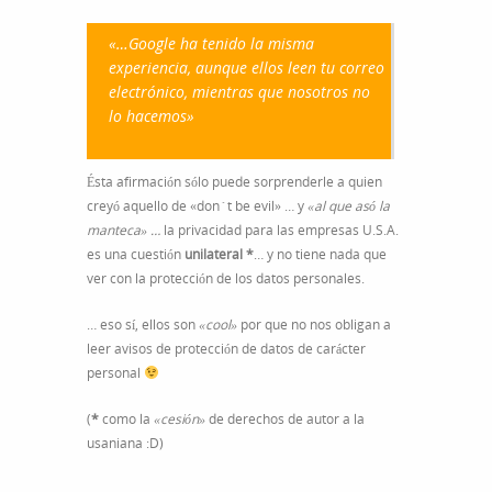
«…Google ha tenido la misma
experiencia, aunque ellos leen tu correo
electrónico, mientras que nosotros no
lo hacemos»
Ésta afirmación sólo puede sorprenderle a quien
creyó aquello de «don´t be evil» … y
«al que asó la
manteca» …
la privacidad para las empresas U.S.A.
es una cuestión
unilateral
*
… y no tiene nada que
ver con la protección de los datos personales.
… eso sí, ellos son
«cool»
por que no nos obligan a
leer avisos de protección de datos de carácter
personal
(
*
como la
«cesión»
de derechos de autor a la
usaniana :D)