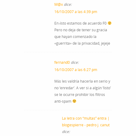
M@x
dice:
16/10/2007 a las 4:39 pm
En ésto estamos de acuerdo F0
Pero no deja de tener su gracia
que hayan comenzado la
«guerrita» de la privacidad, jejeje
fernand0
dice:
16/10/2007 a las 6:27 pm
Más les valdría hacerla en serio y
no ‘enredar’. A ver si a algún ‘listo’
se le ocurre prohibir los filtros
anti-spam
La letra con “multas” entra |
blogespierre - pedro j. canut
dice: