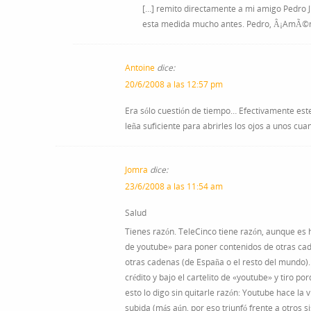
[…] remito directamente a mi amigo Pedro 
esta medida mucho antes. Pedro, Â¡AmÃ©n
Antoine
dice:
20/6/2008 a las 12:57 pm
Era sólo cuestión de tiempo… Efectivamente est
leña suficiente para abrirles los ojos a unos cua
Jomra
dice:
23/6/2008 a las 11:54 am
Salud
Tienes razón. TeleCinco tiene razón, aunque es 
de youtube» para poner contenidos de otras cad
otras cadenas (de España o el resto del mundo)
crédito y bajo el cartelito de «youtube» y tiro 
esto lo digo sin quitarle razón: Youtube hace la 
subida (más aún, por eso triunfó frente a otros 