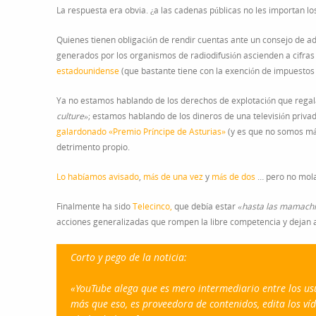
La respuesta era obvia. ¿a las cadenas públicas no les importan l
Quienes tienen obligación de rendir cuentas ante un consejo de ad
generados por los organismos de radiodifusión ascienden a cifra
estadounidense
(que bastante tiene con la exención de impuestos
Ya no estamos hablando de los derechos de explotación que regal
culture»
; estamos hablando de los dineros de una televisión priva
galardonado «Premio Príncipe de Asturias»
(y es que no somos má
detrimento propio.
Lo habíamos avisado
,
más de una vez
y
más de dos
… pero no mola,
Finalmente ha sido
Telecinco,
que debía estar
«hasta las mamach
acciones generalizadas que rompen la libre competencia y dejan a 
Corto y pego de la noticia:
«YouTube alega que es mero intermediario entre los usu
más que eso, es proveedora de contenidos, edita los víd