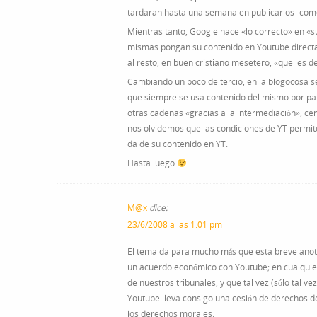
tardaran hasta una semana en publicarlos- com
Mientras tanto, Google hace «lo correcto» en «s
mismas pongan su contenido en Youtube directam
al resto, en buen cristiano mesetero, «que les d
Cambiando un poco de tercio, en la blogocosa se 
que siempre se usa contenido del mismo por par
otras cadenas «gracias a la intermediación», ce
nos olvidemos que las condiciones de YT permite
da de su contenido en YT.
Hasta luego
M@x
dice:
23/6/2008 a las 1:01 pm
El tema da para mucho más que esta breve anotac
un acuerdo económico con Youtube; en cualquier
de nuestros tribunales, y que tal vez (sólo tal 
Youtube lleva consigo una cesión de derechos de
los derechos morales.