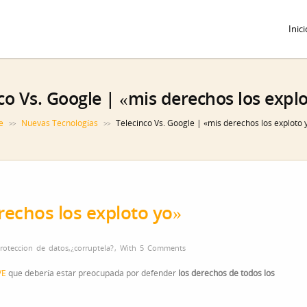
Inici
co Vs. Google | «mis derechos los expl
e
Nuevas Tecnologías
Telecinco Vs. Google | «mis derechos los exploto 
>>
>>
rechos los exploto yo»
roteccion de datos
,
¿corruptela?
,
With
5 Comments
VE
que debería estar preocupada por defender
los derechos de todos los