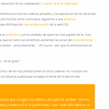
os derechos de los ciudadanos?
¿o nadie se lo ha explicado?
ministración son las cadenas privadas; y la explotación de los derechos
s con muchos ceros como para regalarlos a una
empresa
 que disfrutan las
mercantiles yankis
de la web 2.0).
a la
«
frikisfera
«
con la candidez de quien se cree aquello de la
«free
da que ve como sus beneficios alimentan las arcas del
recientemente
s tontos – presuntamente …
off course
– por que no entrenamos) en
 ¡ no es guay !
ichos»
de ver sus producciones en otras cadenas
vía Youtube
con
la industria audiovisual europea al borde de la bancarrota.
arios que cuelgan sus vídeos y los que los reciben. Pero es
eos y comercializa la publicidad. Y por todo ello obtiene un