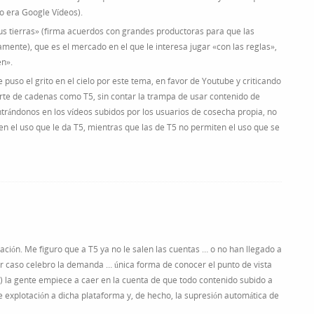
o era Google Vídeos).
us tierras» (firma acuerdos con grandes productoras para que las
ente), que es el mercado en el que le interesa jugar «con las reglas»,
en».
puso el grito en el cielo por este tema, en favor de Youtube y criticando
te de cadenas como T5, sin contar la trampa de usar contenido de
ntrándonos en los vídeos subidos por los usuarios de cosecha propia, no
n el uso que le da T5, mientras que las de T5 no permiten el uso que se
ión. Me figuro que a T5 ya no le salen las cuentas … o no han llegado a
 caso celebro la demanda … única forma de conocer el punto de vista
vez) la gente empiece a caer en la cuenta de que todo contenido subido a
 explotación a dicha plataforma y, de hecho, la supresión automática de