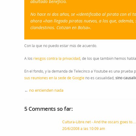
abultado beneficio.
No hace ni dos años, se «identificaba al pirata con el 
ahora «han llegado piratas nuevos, a los que, además, s
clandestinos. Cotizan en Bolsa».
Con la que no puedo estar más de acuerdo.
A los
riesgos contra la privacidad
, de los que también hemos habl
En el fondo, y la demanda de Telecinco a Youtube es una prueba 
sus reuniones en la sede de Google
no es casualidad,
sino causal
←
no entienden nada
5 Comments so far:
Cultura-Libre.net - And the oscars goes t
20/6/2008 a las 10:09 am