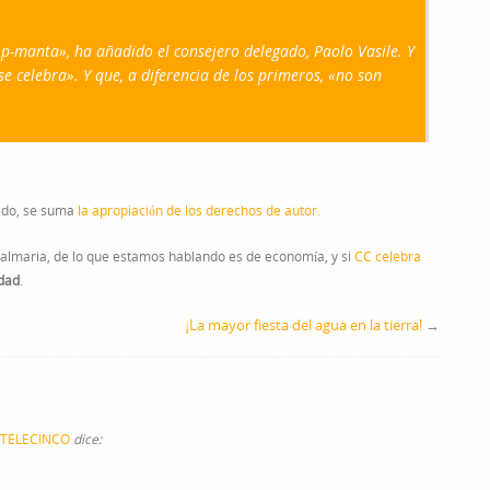
top-manta», ha añadido el consejero delegado, Paolo Vasile. Y
e celebra». Y que, a diferencia de los primeros, «no son
ado, se suma
la apropiación de los derechos de autor.
palmaria, de lo que estamos hablando es de economía, y si
CC celebra
idad
.
¡La mayor fiesta del agua en la tierra!
→
o….TELECINCO
dice: