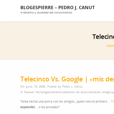
BLOGESPIERRE – PEDRO J. CANUT
e-derecho y sociedad del conocimiento
Telecin
Hom
Telecinco Vs. Google | «mis de
On junio 19, 2008
,
Posted by
Pedro J. Canut
,
In
Nuevas Tecnologías
,
derecho
,
derechos de autor
,
haciendo amigos
,
p
Tenía hecha una porra con los amigos; ¿quien será el primero …
T
españoles
… o las privadas?