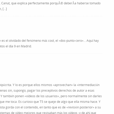
J. Canut, que explica perfectamente porquÃ© deberÃ­a haberse tomado
, […]
e es el olvidado del fenómeno más cool, el «dos-punto-cero»… Aquí hay
ntos el día 9 en Madrid.
hipócrita. Y lo es porque ellos mismos «aprovechan» la «intermediación
enas sin, supongo, pagar los preceptivos derechos de autor a esas
. Y también ponen «vídeos de los usuarios», pero normalmente sin darles
porque me toca. Es curioso que T5 se queje de algo que ella misma hace. Y
vista gorda con el contenido, en tanto que es de «revisión posterior» a su
sistemas de vídeo mejores que revisaban más los vídeos -y de ahí que