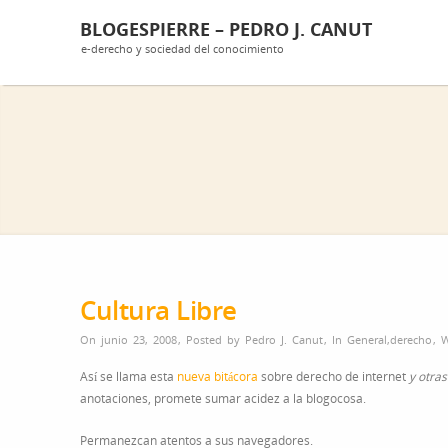
BLOGESPIERRE – PEDRO J. CANUT
e-derecho y sociedad del conocimiento
Cultura Libre
On junio 23, 2008
,
Posted by
Pedro J. Canut
,
In
General
,
derecho
,
Así se llama esta
nueva bitácora
sobre derecho de internet
y otra
anotaciones, promete sumar acidez a la blogocosa.
Permanezcan atentos a sus navegadores.