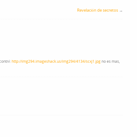
Revelación de secretos
→
contré:
http://img294.imageshack.us/img294/4134/scxj1.jpg
no es mas,