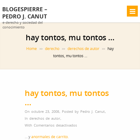
BLOGESPIERRE –
PEDRO J. CANUT
e-derecho y sociedad del
conocimiento
hay tontos, mu tontos …
Home
derecho
derechos de autor
hay
>>
>>
>>
tontos, mu tontos …
hay tontos, mu tontos
…
On octubre 23, 2008
,
Posted by
Pedro J. Canut
,
In
derechos de autor
,
en
With
Comentarios desactivados
hay
… y
anormales de carrito.
tontos,