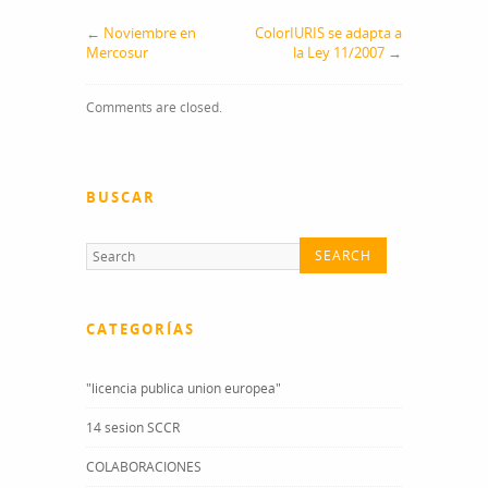
mu
←
Noviembre en
ColorIURIS se adapta a
tontos
Mercosur
la Ley 11/2007
→
…
Comments are closed.
BUSCAR
CATEGORÍAS
"licencia publica union europea"
14 sesion SCCR
COLABORACIONES