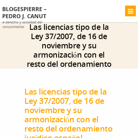
BLOGESPIERRE –
PEDRO J. CANUT
e-derecho y sociedad del
Las licencias tipo de la
conocimiento
Ley 37/2007, de 16 de
noviembre y su
armonización con el
resto del ordenamiento
jurídico español
Home
General
Las licencias tipo de la Ley
>>
>>
Las licencias tipo de la
37/2007, de 16 de noviembre y su armonización con
Ley 37/2007, de 16 de
el resto del ordenamiento jurídico español
noviembre y su
armonización con el
resto del ordenamiento
jurídico español