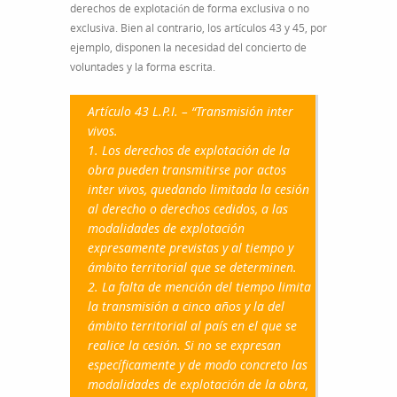
derechos de explotación de forma exclusiva o no
exclusiva. Bien al contrario, los artículos 43 y 45, por
ejemplo, disponen la necesidad del concierto de
voluntades y la forma escrita.
Artículo 43 L.P.I. – “Transmisión inter
vivos.
1. Los derechos de explotación de la
obra pueden transmitirse por actos
inter vivos, quedando limitada la cesión
al derecho o derechos cedidos, a las
modalidades de explotación
expresamente previstas y al tiempo y
ámbito territorial que se determinen.
2. La falta de mención del tiempo limita
la transmisión a cinco años y la del
ámbito territorial al país en el que se
realice la cesión. Si no se expresan
específicamente y de modo concreto las
modalidades de explotación de la obra,