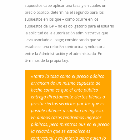
supuestos cabe aplicar una tasa y en cuales un
precio público, determina el segundo para los
supuestos en los que – como ocurre en los
supuestos de ISP – no es obligatorio para el usuario
la solicitud de la autorización administrativa que
lleva asociado el pago; considerando que se
establece una relación contractual y voluntaria
entre la Administración y el administrado. En
términos de la propia Ley:
«Tanto la tasa como el precio público
arrancan de un mismo supuesto de
hecho como es que el ente público
entrega directamente ciertos bienes o
presta ciertos servicios por los que es
posible obtener a cambio un ingreso.
En ambos casos tendremos ingresos
públicos, pero mientras que en el precio
la relación que se establece es
contractual y voluntaria para quien lo