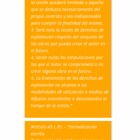
la cesión quedará limitada a aquella
que se deduzca necesariamente del
propio contrato y sea indispensable
para cumplir la finalidad del mismo.
3. Será nula la cesión de derechos de
explotación respecto del conjunto de
las obras que pueda crear el autor en
el futuro.
4. Serán nulas las estipulaciones por
las que el autor se comprometa a no
crear alguna obra en el futuro.
5. La transmisión de los derechos de
explotación no alcanza a las
modalidades de utilización o medios de
difusión inexistentes o desconocidos al
tiempo de la cesión.”
Artículo 45 L.P.I. – “Formalización
escrita.