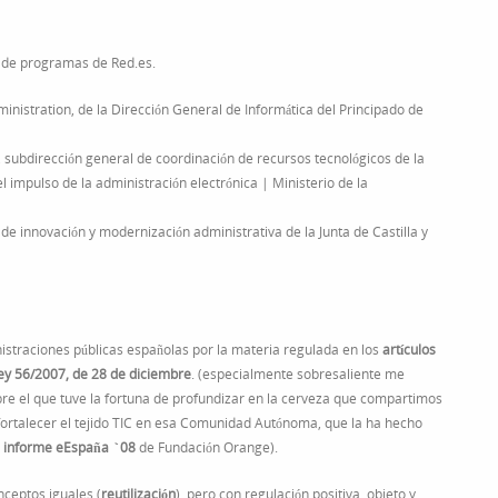
ño de programas de Red.es.
nistration, de la Dirección General de Informática del Principado de
ón, subdirección general de coordinación de recursos tecnológicos de la
l impulso de la administración electrónica | Ministerio de la
l de innovación y modernización administrativa de la Junta de Castilla y
inistraciones públicas españolas por la materia regulada en los
artículos
 Ley 56/2007, de 28 de diciembre
. (especialmente sobresaliente me
obre el que tuve la fortuna de profundizar en la cerveza que compartimos
fortalecer el tejido TIC en esa Comunidad Autónoma, que la ha hecho
informe eEspaña `08
de Fundación Orange).
nceptos iguales (
reutilización
) pero con regulación positiva, objeto y