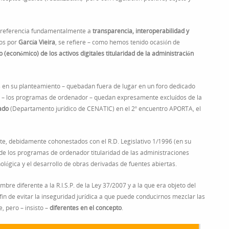
referencia fundamentalmente a
transparencia, interoperabilidad y
tos por
García Vieira
, se refiere – como hemos tenido ocasión de
 (económico) de los activos digitales titularidad de la administración
s en su planteamiento – quebadan fuera de lugar en un foro dedicado
s – los programas de ordenador – quedan expresamente excluídos de la
rado
(Departamento jurídico de CENATIC) en el 2º encuentro APORTA, el
nte, debidamente cohonestados con el R.D. Legislativo 1/1996 (en su
n de los programas de ordenador titularidad de las administraciones
nológica y el desarrollo de obras derivadas de fuentes abiertas.
re diferente a la R.I.S.P. de la Ley 37/2007 y a la que era objeto del
fin de evitar la inseguridad jurídica a que puede conducirnos mezclar las
, pero – insisto –
diferentes en el concepto
.