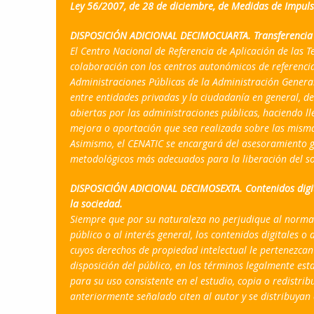
Ley 56/2007, de 28 de diciembre, de Medidas de Impuls
DISPOSICIÓN ADICIONAL DECIMOCUARTA. Transferencia t
El Centro Nacional de Referencia de Aplicación de las 
colaboración con los centros autonómicos de referencia
Administraciones Públicas de la Administración General 
entre entidades privadas y la ciudadanía en general, d
abiertas por las administraciones públicas, haciendo l
mejora o aportación que sea realizada sobre las mism
Asimismo, el CENATIC se encargará del asesoramiento ge
metodológicos más adecuados para la liberación del so
DISPOSICIÓN ADICIONAL DECIMOSEXTA. Contenidos digital
la sociedad.
Siempre que por su naturaleza no perjudique al normal 
público o al interés general, los contenidos digitales o
cuyos derechos de propiedad intelectual le pertenezcan
disposición del público, en los términos legalmente esta
para su uso consistente en el estudio, copia o redistri
anteriormente señalado citen al autor y se distribuyan