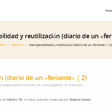
Inici
ilidad y reutilización (diario de un «fer
ome
General
Interoperabilidad y reutilización (diario de un «feriante» | 2)
>>
>>
n (diario de un «feriante» | 2)
cnologías
,
derecho
,
derechos de autor
,
programas de ordenador
,
co de
Admira`09
, la mesa redonda moderada por
Roberto Santos
.