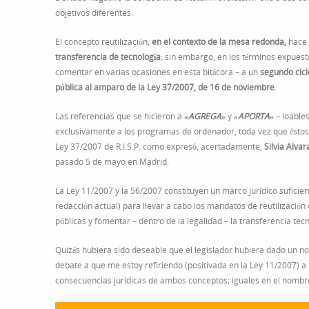
objetivos diferentes.
El concepto reutilización,
en el contexto de la mesa redonda,
hace 
transferencia de tecnología
; sin embargo, en los términos expues
comentar en varias ocasiones en esta bitácora – a un
segundo ciclo
pública al amparo de la Ley 37/2007, de 16 de noviembre
.
Las referencias que se hicieron a
«AGREGA»
y
«APORTA»
– loable
exclusivamente a los programas de ordenador, toda vez que ésto
Ley 37/2007 de R.I.S.P. como expresó, acertadamente,
Silvia Alva
pasado 5 de mayo en Madrid.
La Ley 11/2007 y la 56/2007 constituyen un marco jurídico suficie
redacción actual) para llevar a cabo los mandatos de reutilizació
públicas y fomentar – dentro de la legalidad – la transferencia tec
Quizás hubiera sido deseable que el legislador hubiera dado un nomb
debate a que me estoy refiriendo (positivada en la Ley 11/2007) a 
consecuencias jurídicas de ambos conceptos; iguales en el nombre