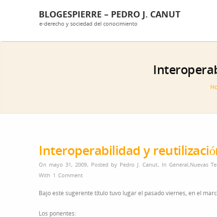
BLOGESPIERRE – PEDRO J. CANUT
e-derecho y sociedad del conocimiento
Interoperab
H
Interoperabilidad y reutilizació
On mayo 31, 2009
,
Posted by
Pedro J. Canut
,
In
General
,
Nuevas Te
With
1 Comment
Bajo este sugerente título tuvo lugar el pasado viernes, en el mar
Los ponentes: