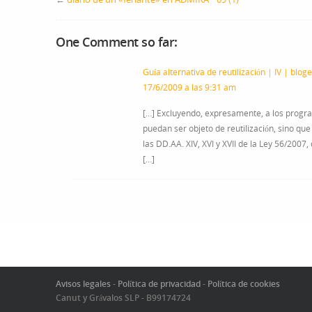
One Comment so far:
Guía alternativa de reutilización | IV | bloge
17/6/2009 a las 9:31 am
[…] Excluyendo, expresamente, a los progr
puedan ser objeto de reutilización, sino qu
las DD.AA. XIV, XVI y XVII de la Ley 56/20
[…]
Avisos legales
-
Política de privacidad
-
Política de cookies
Canut y Grávalos SLP - B99174724