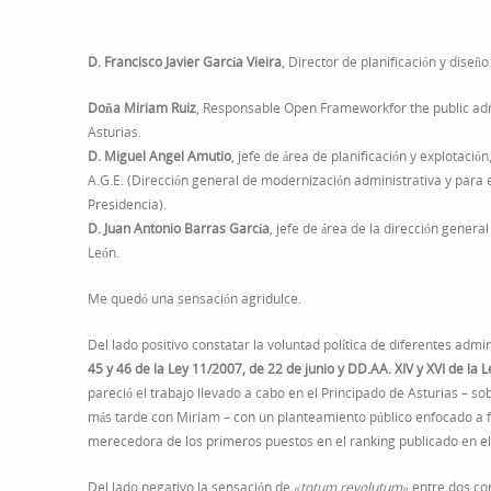
D. Francisco Javier García Vieira
, Director de planificación y dise
Doña Miriam Ruiz
, Responsable Open Frameworkfor the public admi
Asturias.
D. Miguel Angel Amutio
, jefe de área de planificación y explotaci
A.G.E. (Dirección general de modernización administrativa y para e
Presidencia).
D. Juan Antonio Barras García
, jefe de área de la dirección genera
León.
Me quedó una sensación agridulce.
Del lado positivo constatar la voluntad política de diferentes adm
45 y 46 de la Ley 11/2007, de 22 de junio y DD.AA. XIV y XVI de la
pareció el trabajo llevado a cabo en el Principado de Asturias – s
más tarde con Miriam – con un planteamiento público enfocado a 
merecedora de los primeros puestos en el ranking publicado en el
Del lado negativo la sensación de
«totum revolutum»
entre dos co