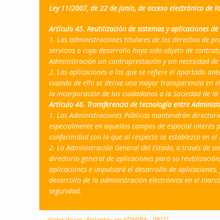
Ley 11/2007, de 22 de junio, de acceso electrónico de lo
Artículo 45. Reutilización de sistemas y aplicaciones d
1. Las administraciones titulares de los derechos de pr
servicios o cuyo desarrollo haya sido objeto de contrat
Administración sin contraprestación y sin necesidad de
2. Las aplicaciones a las que se refiere el apartado an
cuando de ello se derive una mayor transparencia en e
la incorporación de los ciudadanos a la Sociedad de la
Artículo 46. Transferencia de tecnología entre Administ
1. Las Administraciones Públicas mantendrán directorios
especialmente en aquellos campos de especial interés p
conformidad con lo que al respecto se establezca en e
2. La Administración General del Estado, a través de u
directorio general de aplicaciones para su reutilización,
aplicaciones e impulsará el desarrollo de aplicaciones
desarrollo de la administración electrónica en el marc
seguridad.
←
diario de un «feriante» en ADMIRA ´09 (1)