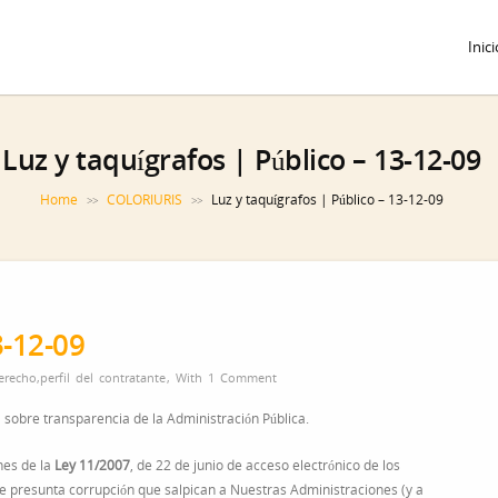
Inici
Luz y taquígrafos | Público – 13-12-09
Home
COLORIURIS
Luz y taquígrafos | Público – 13-12-09
>>
>>
3-12-09
erecho
,
perfil del contratante
,
With
1 Comment
 sobre transparencia de la Administración Pública.
ones de la
Ley 11/2007
, de 22 de junio de acceso electrónico de los
de presunta corrupción que salpican a Nuestras Administraciones (y a