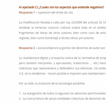
Al apartado C) ¿Cuáles son los aspectos que entiende negativos?
Respuesta 1 –
supresión del límite de cita
La modificación llevada a cabo por Ley 23/2006 del artículo 32 LPI
olvidado la inmensa creación cultural (sobre todo en el ámbito
fragmentos de obras de otros autores; bien como caso de estudi
reglada, bien como homenaje a dichas obras y/o autores.
Respuesta 2 –
exclusividad en la gestión de derechos de autor por 
La realidad pre-digital y el espíritu tuitivo de la normativa de pr
pero también intérpretes y ejecutantes, traductores … etc) hací
colectivas que representara y defendiera sus intereses. Sin embar
U.E. no lo olvidemos – hacen posible e imponen una realidad bien d
Por un lado, la evolución de la tecnología posibilita:
1.- La autogestión de todos (o algunos) los derechos patrimoniales
2.- La concurrencia de varias entidades colectivas de derechos de 