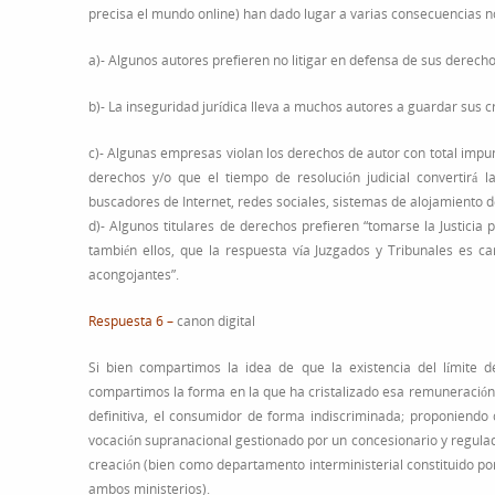
precisa el mundo online) han dado lugar a varias consecuencias n
a)- Algunos autores prefieren no litigar en defensa de sus derecho
b)- La inseguridad jurídica lleva a muchos autores a guardar sus c
c)- Algunas empresas violan los derechos de autor con total impuni
derechos y/o que el tiempo de resolución judicial convertirá
buscadores de Internet, redes sociales, sistemas de alojamiento d
d)- Algunos titulares de derechos prefieren “tomarse la Justici
también ellos, que la respuesta vía Juzgados y Tribunales es ca
acongojantes”.
Respuesta 6 –
canon digital
Si bien compartimos la idea de que la existencia del límite d
compartimos la forma en la que ha cristalizado esa remuneración c
definitiva, el consumidor de forma indiscriminada; proponiendo 
vocación supranacional gestionado por un concesionario y regula
creación (bien como departamento interministerial constituido po
ambos ministerios).