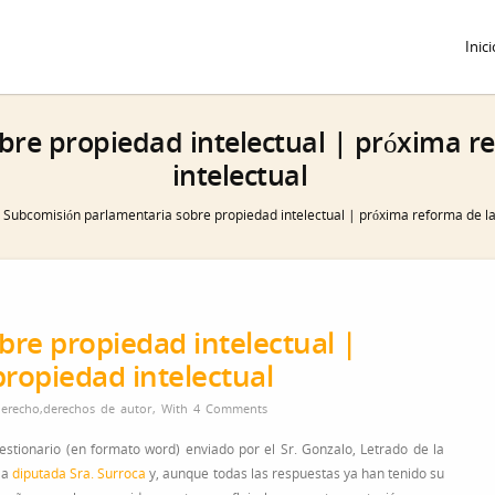
Inici
re propiedad intelectual | próxima r
intelectual
Subcomisión parlamentaria sobre propiedad intelectual | próxima reforma de la
re propiedad intelectual |
propiedad intelectual
erecho
,
derechos de autor
,
With
4 Comments
uestionario (en formato word) enviado por el Sr. Gonzalo, Letrado de la
la
diputada Sra. Surroca
y, aunque todas las respuestas ya han tenido su