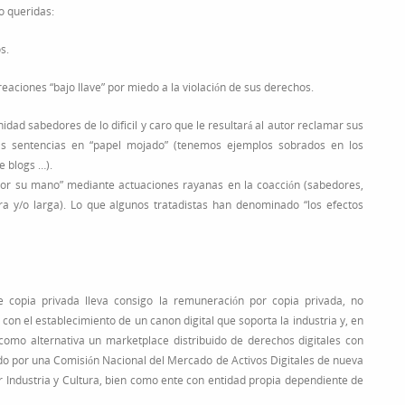
o queridas:
s.
reaciones “bajo llave” por miedo a la violación de sus derechos.
dad sabedores de lo dificil y caro que le resultará al autor reclamar sus
 las sentencias en “papel mojado” (tenemos ejemplos sobrados en los
e blogs …).
a por su mano” mediante actuaciones rayanas en la coacción (sabedores,
ra y/o larga). Lo que algunos tratadistas han denominado “los efectos
e copia privada lleva consigo la remuneración por copia privada, no
on el establecimiento de un canon digital que soporta la industria y, en
como alternativa un marketplace distribuido de derechos digitales con
do por una Comisión Nacional del Mercado de Activos Digitales de nueva
r Industria y Cultura, bien como ente con entidad propia dependiente de