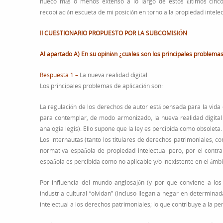
hueco más o menos extenso a lo largo de estos últimos cinco
recopilación escueta de mi posición en torno a la propiedad intele
II CUESTIONARIO PROPUESTO POR LA SUBCOMISIÓN
Al apartado A) En su opinión ¿cuáles son los principales problemas
Respuesta 1 –
La nueva realidad digital
Los principales problemas de aplicación son:
La regulación de los derechos de autor está pensada para la vida
para contemplar, de modo armonizado, la nueva realidad digital e
analogia legis). Ello supone que la ley es percibida como obsoleta.
Los internautas (tanto los titulares de derechos patrimoniales, co
normativa española de propiedad intelectual pero, por el contra
española es percibida como no aplicable y/o inexistente en el ámbit
Por influencia del mundo anglosajón (y por que conviene a los
industria cultural “olvidan” (incluso llegan a negar en determin
intelectual a los derechos patrimoniales; lo que contribuye a la p