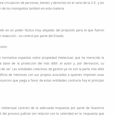
bre circulación de personas, bienes y derechos en el seno de la U.E. y las
ón de los monopolios también en esta materia.
ido en un poder fáctico muy alejadas del propósito para el que fueron
l redacción – un control por parte del Estado.
stión
 normativa española sobre propiedad intelectual, que ha merecido la
 base de la protección del más débil: el autor y, por derivación, su
 de ser. Las entidades colectivas de gestión ya no son la parte más débil
nflicto de intereses con sus propios asociados a quienes imponen unas
esunción que juega a favor de estas entidades contraría hoy el principio
d intelectual carecen de la adecuada respuesta por parte de Nuestros
d del proceso judicial (en relación con la celeridad en la respuesta que