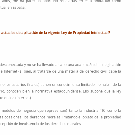
 años, me ha parecido oportuno reflejarlas en esta anotación como
ctual en España:
 actuales de aplicación de la vigente Ley de Propiedad intelectual?
 desconectada y no se ha llevado a cabo una adaptación de la legislación
 Internet (si bien, al tratarse de una materia de derecho civil, cabe la
mo los usuarios finales) tienen un conocimiento limitado – o nulo – de la
rio, conocen bien la normativa estadounidense. Ello supone que la ley
o online (Internet).
 modelos de negocio que representan) tanto la industria TIC como la
adas ocasiones) los derechos morales limitando el objeto de la propiedad
ercepción de inexistencia de los derechos morales.