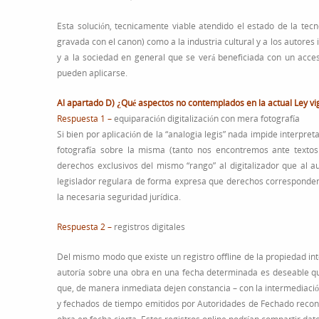
Esta solución, tecnicamente viable atendido el estado de la tecn
gravada con el canon) como a la industria cultural y a los autore
y a la sociedad en general que se verá beneficiada con un acce
pueden aplicarse.
Al apartado D) ¿Qué aspectos no contemplados en la actual Ley v
Respuesta 1 –
equiparación digitalización con mera fotografía
Si bien por aplicación de la “analogia legis” nada impide interpret
fotografía sobre la misma (tanto nos encontremos ante texto
derechos exclusivos del mismo “rango” al digitalizador que al au
legislador regulara de forma expresa que derechos corresponden a
la necesaria seguridad jurídica.
Respuesta 2 –
registros digitales
Del mismo modo que existe un registro offline de la propiedad in
autoría sobre una obra en una fecha determinada es deseable que 
que, de manera inmediata dejen constancia – con la intermediación
y fechados de tiempo emitidos por Autoridades de Fechado reconoc