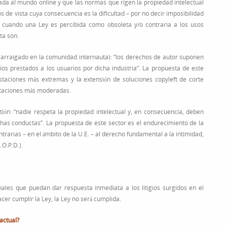
ptada al mundo online y que las normas que rigen la propiedad intelectual
 de vista cuya consecuencia es la dificultad – por no decir imposibilidad
 cuando una Ley es percibida como obsoleta y/o contraria a los usos
ta son:
uy arraigado en la comunidad internauta): “los derechos de autor suponen
cios prestados a los usuarios por dicha industria”. La propuesta de este
estaciones más extremas y la extensión de soluciones copyleft de corte
staciones más moderadas.
stión: “nadie respeta la propiedad intelectual y, en consecuencia, deben
ichas conductas”. La propuesta de este sector es el endurecimiento de la
trarias – en el ámbito de la U.E. – al derecho fundamental a la intimidad,
.O.P.D.).
unales que puedan dar respuesta inmediata a los litigios surgidos en el
er cumplir la Ley, la Ley no será cumplida.
actual?