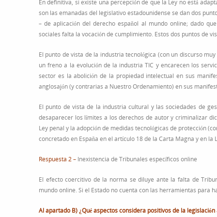
En definitiva, si existe una percepción de que la Ley no está ada
son las emanadas del legislativo estadounidense se dan dos puntos
– de aplicación del derecho español al mundo online; dado que
sociales falta la vocación de cumplimiento. Estos dos puntos de vis
El punto de vista de la industria tecnológica (con un discurso m
un freno a la evolución de la industria TIC y encarecen los servi
sector es la abolición de la propiedad intelectual en sus manif
anglosajón (y contrarias a Nuestro Ordenamiento) en sus manife
El punto de vista de la industria cultural y las sociedades de ge
desaparecer los límites a los derechos de autor y criminalizar d
Ley penal y la adopción de medidas tecnológicas de protección (con
concretado en España en el artículo 18 de la Carta Magna y en la L
Respuesta 2 –
Inexistencia de Tribunales específicos online
El efecto coercitivo de la norma se diluye ante la falta de Trib
mundo online. Si el Estado no cuenta con las herramientas para hac
Al apartado B) ¿Qué aspectos considera positivos de la legislación 