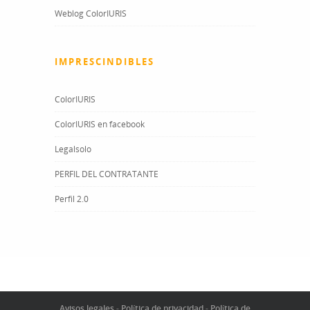
Weblog ColorIURIS
IMPRESCINDIBLES
ColorIURIS
ColorIURIS en facebook
Legalsolo
PERFIL DEL CONTRATANTE
Perfil 2.0
Avisos legales
-
Política de privacidad
-
Política de