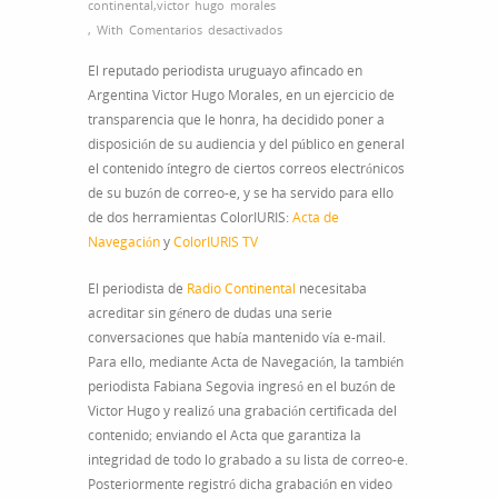
continental
,
victor hugo morales
en
,
With
Comentarios desactivados
Victor
El reputado periodista uruguayo afincado en
Hugo
Argentina Victor Hugo Morales, en un ejercicio de
Morales
transparencia que le honra, ha decidido poner a
se
disposición de su audiencia y del público en general
desnuda
el contenido íntegro de ciertos correos electrónicos
con
de su buzón de correo-e, y se ha servido para ello
Acta
de dos herramientas ColorIURIS:
Acta de
de
Navegación
y
ColorIURIS TV
Navegación
El periodista de
Radio Continental
necesitaba
acreditar sin género de dudas una serie
conversaciones que había mantenido vía e-mail.
Para ello, mediante Acta de Navegación, la también
periodista Fabiana Segovia ingresó en el buzón de
Victor Hugo y realizó una grabación certificada del
contenido; enviando el Acta que garantiza la
integridad de todo lo grabado a su lista de correo-e.
Posteriormente registró dicha grabación en video