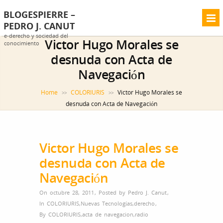
BLOGESPIERRE –
PEDRO J. CANUT
e-derecho y sociedad del
Victor Hugo Morales se
conocimiento
desnuda con Acta de
Navegación
Home
COLORIURIS
Victor Hugo Morales se
>>
>>
desnuda con Acta de Navegación
Victor Hugo Morales se
desnuda con Acta de
Navegación
On octubre 28, 2011
,
Posted by
Pedro J. Canut
,
In
COLORIURIS
,
Nuevas Tecnologías
,
derecho
,
By
COLORIURIS
,
acta de navegacion
,
radio