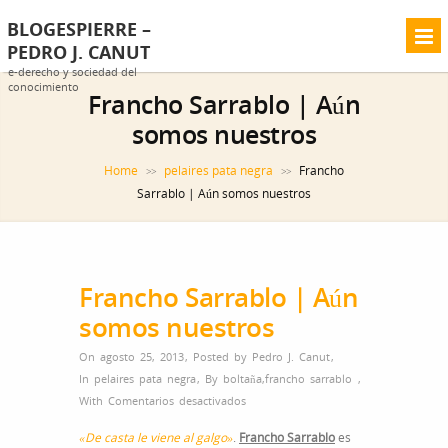
BLOGESPIERRE –
PEDRO J. CANUT
e-derecho y sociedad del
conocimiento
Francho Sarrablo | Aún
somos nuestros
Home
pelaires pata negra
Francho
>>
>>
Sarrablo | Aún somos nuestros
Francho Sarrablo | Aún
somos nuestros
On agosto 25, 2013
,
Posted by
Pedro J. Canut
,
In
pelaires pata negra
,
By
boltaña
,
francho sarrablo
,
en
With
Comentarios desactivados
Francho
«De casta le viene al galgo»
.
Francho Sarrablo
es
Sarrablo