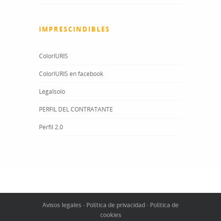
IMPRESCINDIBLES
ColorIURIS
ColorIURIS en facebook
Legalsolo
PERFIL DEL CONTRATANTE
Perfil 2.0
Avisos legales
-
Política de privacidad
-
Política de
cookies