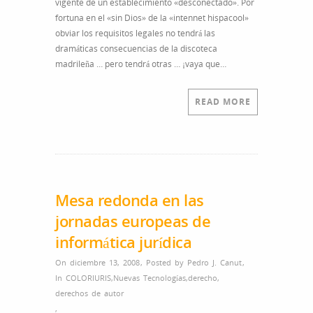
vigente de un establecimiento «desconectado». Por
«Alcalá
fortuna en el «sin Dios» de la «intennet hispacool»
20»
obviar los requisitos legales no tendrá las
dramáticas consecuencias de la discoteca
madrileña … pero tendrá otras … ¡vaya que…
READ MORE
Mesa redonda en las
jornadas europeas de
informática jurídica
On diciembre 13, 2008
,
Posted by
Pedro J. Canut
,
In
COLORIURIS
,
Nuevas Tecnologías
,
derecho
,
derechos de autor
,