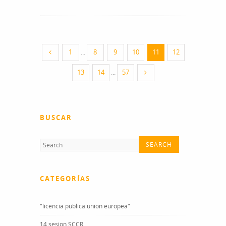
1
...
8
9
10
11
12
13
14
...
57
BUSCAR
CATEGORÍAS
"licencia publica union europea"
14 sesion SCCR