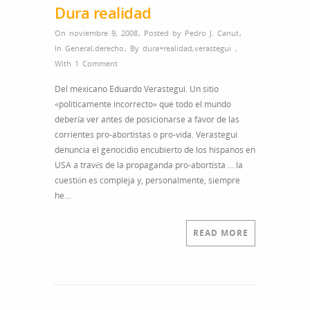
Dura realidad
On noviembre 9, 2008
,
Posted by
Pedro J. Canut
,
In
General
,
derecho
,
By
dura+realidad
,
verastegui
,
With
1 Comment
Del mexicano Eduardo Verastegui. Un sitio
«politicamente incorrecto» que todo el mundo
debería ver antes de posicionarse a favor de las
corrientes pro-abortistas o pro-vida. Verastegui
denuncia el genocidio encubierto de los hispanos en
USA a través de la propaganda pro-abortista … la
cuestión es compleja y, personalmente, siempre
he…
READ MORE