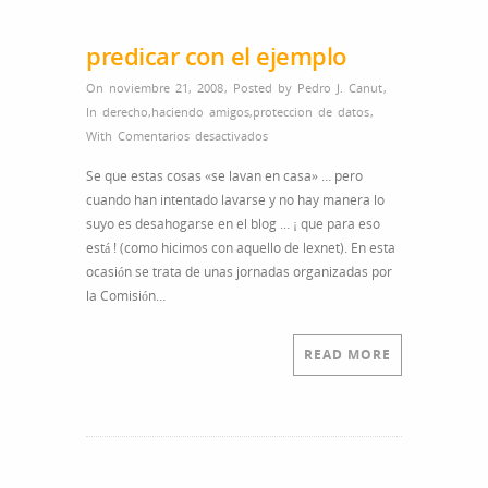
predicar con el ejemplo
On noviembre 21, 2008
,
Posted by
Pedro J. Canut
,
In
derecho
,
haciendo amigos
,
proteccion de datos
,
en
With
Comentarios desactivados
predicar
Se que estas cosas «se lavan en casa» … pero
con
cuando han intentado lavarse y no hay manera lo
el
suyo es desahogarse en el blog … ¡ que para eso
ejemplo
está ! (como hicimos con aquello de lexnet). En esta
ocasión se trata de unas jornadas organizadas por
la Comisión…
READ MORE