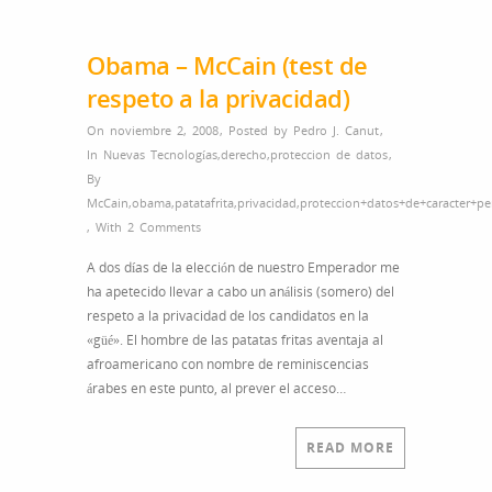
Obama – McCain (test de
respeto a la privacidad)
On noviembre 2, 2008
,
Posted by
Pedro J. Canut
,
In
Nuevas Tecnologías
,
derecho
,
proteccion de datos
,
By
McCain
,
obama
,
patatafrita
,
privacidad
,
proteccion+datos+de+caracter+pe
,
With
2 Comments
A dos días de la elección de nuestro Emperador me
ha apetecido llevar a cabo un análisis (somero) del
respeto a la privacidad de los candidatos en la
«güé». El hombre de las patatas fritas aventaja al
afroamericano con nombre de reminiscencias
árabes en este punto, al prever el acceso…
READ MORE