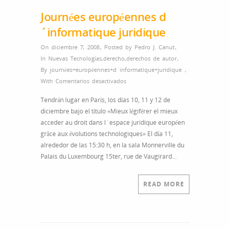
Journées européennes d
´informatique juridique
On diciembre 7, 2008
,
Posted by
Pedro J. Canut
,
In
Nuevas Tecnologías
,
derecho
,
derechos de autor
,
By
journées+européennes+d´informatique+juridique
,
en
With
Comentarios desactivados
Journées
Tendrán lugar en París, los días 10, 11 y 12 de
européennes
diciembre bajo el título «Mieux légiférer el mieux
d
acceder au droit dans l´espace juridique européen
´informatique
grâce aux évolutions technologiques» El día 11,
juridique
alrededor de las 15:30 h, en la sala Monnerville du
Palais du Luxembourg 15ter, rue de Vaugirard…
READ MORE