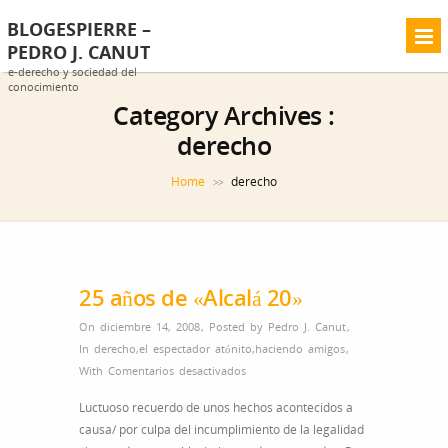
BLOGESPIERRE –
PEDRO J. CANUT
e-derecho y sociedad del
conocimiento
Category Archives :
derecho
Home
derecho
>>
25 años de «Alcalá 20»
On diciembre 14, 2008
,
Posted by
Pedro J. Canut
,
In
derecho
,
el espectador atónito
,
haciendo amigos
,
en
With
Comentarios desactivados
25
Luctuoso recuerdo de unos hechos acontecidos a
años
causa/ por culpa del incumplimiento de la legalidad
de