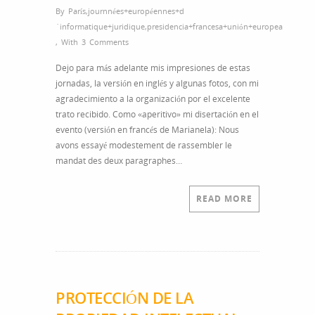
By
París
,
journnées+européennes+d
´informatique+juridique
,
presidencia+francesa+unión+europea
,
With
3 Comments
Dejo para más adelante mis impresiones de estas
jornadas, la versión en inglés y algunas fotos, con mi
agradecimiento a la organización por el excelente
trato recibido. Como «aperitivo» mi disertación en el
evento (versión en francés de Marianela): Nous
avons essayé modestement de rassembler le
mandat des deux paragraphes…
READ MORE
PROTECCIÓN DE LA