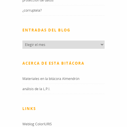
proteccion de datos
¿corruptela?
ENTRADAS DEL BLOG
Entradas
del
blog
ACERCA DE ESTA BITÁCORA
Materiales en la bitácora Almendrón
análisis de la L.P.I.
LINKS
Weblog ColorIURIS