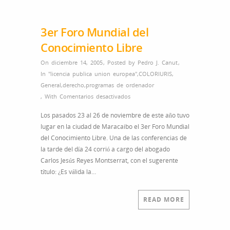
3er Foro Mundial del
Conocimiento Libre
On diciembre 14, 2005
,
Posted by
Pedro J. Canut
,
In
"licencia publica union europea"
,
COLORIURIS
,
General
,
derecho
,
programas de ordenador
en
,
With
Comentarios desactivados
3er
Los pasados 23 al 26 de noviembre de este año tuvo
Foro
lugar en la ciudad de Maracaibo el 3er Foro Mundial
Mundial
del Conocimiento Libre. Una de las conferencias de
del
la tarde del día 24 corrió a cargo del abogado
Conocimiento
Carlos Jesús Reyes Montserrat, con el sugerente
Libre
título: ¿Es válida la…
READ MORE