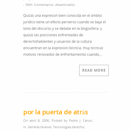
en
,
With
Comentarios desactivados
A
Quizás una expresión bien conocida en el ámbito
propósito
jurídico tiene un efecto perverso cuando se baja el
del
tono del discurso y se debate en la blogosfera; y
ánimo
quizás las posiciones enfrentadas de
de
derechohabientes y usuarios de la cultura
lucro
encuentran en la expresión (técnica, muy técnica)
motivos renovados de enfrentameinto cuando,…
READ MORE
por la puerta de atrás
On abril 8, 2006
,
Posted by
Pedro J. Canut
,
In
General
,
Nuevas Tecnologías
,
derecho
,