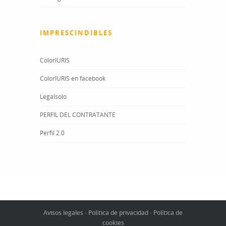
IMPRESCINDIBLES
ColorIURIS
ColorIURIS en facebook
Legalsolo
PERFIL DEL CONTRATANTE
Perfil 2.0
Avisos legales
-
Política de privacidad
-
Política de
cookies