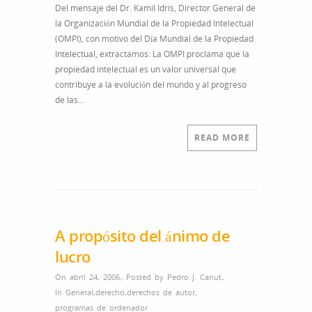
Del mensaje del Dr. Kamil Idris, Director General de
mundial
la Organización Mundial de la Propiedad Intelectual
de
(OMPI), con motivo del Día Mundial de la Propiedad
la
Intelectual, extractamos: La OMPI proclama que la
propiedad
propiedad intelectual es un valor universal que
intelectual
contribuye a la evolución del mundo y al progreso
de las…
READ MORE
A propósito del ánimo de
lucro
On abril 24, 2006
,
Posted by
Pedro J. Canut
,
In
General
,
derecho
,
derechos de autor
,
programas de ordenador