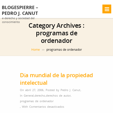
BLOGESPIERRE –
PEDRO J. CANUT
e-derecho y sociedad del
conocimiento
Category Archives :
programas de
ordenador
Home
programas de ordenador
>>
Día mundial de la propiedad
intelectual
On abril 27, 2006
,
Posted by
Pedro J. Canut
,
In
General
,
derecho
,
derechos de autor
,
programas de ordenador
en
,
With
Comentarios desactivados
Día