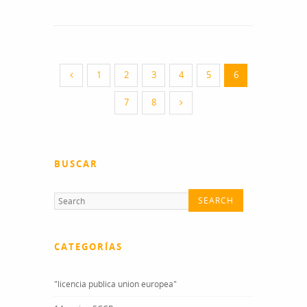
1
2
3
4
5
6
7
8
BUSCAR
CATEGORÍAS
"licencia publica union europea"