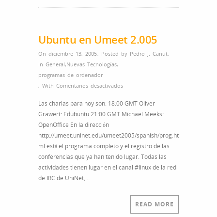
Ubuntu en Umeet 2.005
On diciembre 13, 2005
,
Posted by
Pedro J. Canut
,
In
General
,
Nuevas Tecnologías
,
programas de ordenador
en
,
With
Comentarios desactivados
Ubuntu
Las charlas para hoy son: 18:00 GMT Oliver
en
Grawert: Edubuntu 21:00 GMT Michael Meeks:
Umeet
OpenOffice En la dirección
2.005
http://umeet.uninet.edu/umeet2005/spanish/prog.ht
ml está el programa completo y el registro de las
conferencias que ya han tenido lugar. Todas las
actividades tienen lugar en el canal #linux de la red
de IRC de UniNet,…
READ MORE