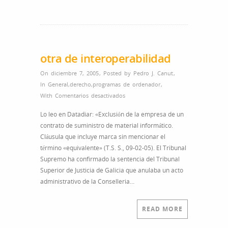
otra de interoperabilidad
On diciembre 7, 2005
,
Posted by
Pedro J. Canut
,
In
General
,
derecho
,
programas de ordenador
,
en
With
Comentarios desactivados
otra
Lo leo en Datadiar: «Exclusión de la empresa de un
de
contrato de suministro de material informático.
interoperabilidad
Cláusula que incluye marca sin mencionar el
término «equivalente» (T.S. S., 09-02-05). El Tribunal
Supremo ha confirmado la sentencia del Tribunal
Superior de Justicia de Galicia que anulaba un acto
administrativo de la Conselleria…
READ MORE