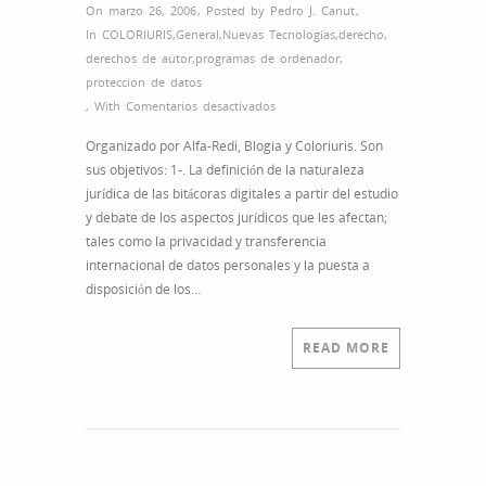
On marzo 26, 2006
,
Posted by
Pedro J. Canut
,
In
COLORIURIS
,
General
,
Nuevas Tecnologías
,
derecho
,
derechos de autor
,
programas de ordenador
,
proteccion de datos
en
,
With
Comentarios desactivados
I
Organizado por Alfa-Redi, Blogia y Coloriuris. Son
Congreso
sus objetivos: 1-. La definición de la naturaleza
Iberoamericano
jurídica de las bitácoras digitales a partir del estudio
Bitácor@s
y debate de los aspectos jurídicos que les afectan;
Digitales
tales como la privacidad y transferencia
y
internacional de datos personales y la puesta a
Derecho
disposición de los…
READ MORE