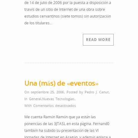
de 14 de julio de 2006 por la puesta a disposición a
través de un sitio de Internet de una obra sobre
estudios cervantinos (siete tomos) sin autorización
de los titulares…
READ MORE
Una (más) de «eventos»
On septiembre 25, 2006
,
Posted by
Pedro J. Canut
,
In
General
,
Nuevas Tecnologías
,
en
With
Comentarios desactivados
Una
Me cuenta Ramón Ramón que ya están las
(más)
ponencias de las 3JTASL en esta página. Fernand0
de
también ha subido su presentación de las VI
«eventos»
Jornadas de Internet en Aragón, y además enlaza a