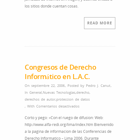
los sitios donde cuentan cosas.
READ MORE
Congresos de Derecho
Informático en L.A.C.
On septiembre 22, 2006
,
Posted by
Pedro J. Canut
,
In
General
,
Nuevas Tecnologías
,
derecho
,
derechos de autor
,
proteccion de datos
en
,
With
Comentarios desactivados
Congresos
Corto y pego: «Con el ruego de difusion: Web:
de
http://www.alfa-redi.org/lima/index.htm Bienvenido
Derecho
a la pagina de informacion de las Conferencias de
Informático
Derecho Informatico – Lima 2006. Durante