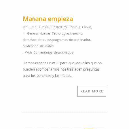
Mañana empieza
On junio 3, 2006
,
Posted by
Pedro J. Canut
,
In
General
,
Nuevas Tecnologías
,
derecho
,
derechos de autor
,
programas de ordenador
,
proteccion de datos
en
,
With
Comentarios desactivados
Mañana
Hemos creado un wi-ki para que, aquellos que no
empieza
pueden acompañarnos nos trasladen preguntas
para los ponentes y las mesas.
READ MORE