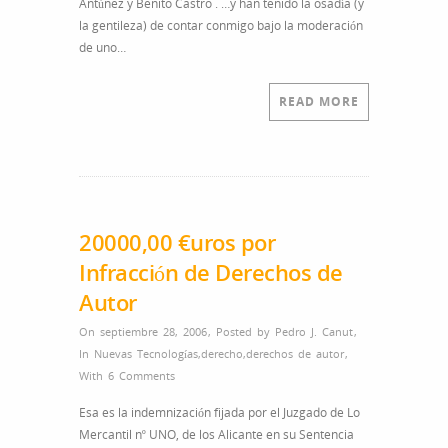
Antúnez y Benito Castro . …y han tenido la osadía (y
la gentileza) de contar conmigo bajo la moderación
de uno…
READ MORE
20000,00 €uros por
Infracción de Derechos de
Autor
On septiembre 28, 2006
,
Posted by
Pedro J. Canut
,
In
Nuevas Tecnologías
,
derecho
,
derechos de autor
,
With
6 Comments
Esa es la indemnización fijada por el Juzgado de Lo
Mercantil nº UNO, de los Alicante en su Sentencia