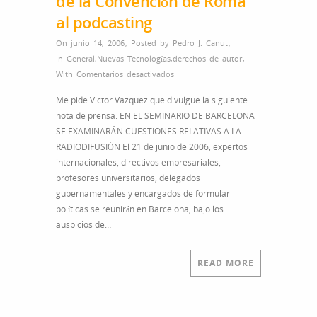
de la Convención de Roma
al podcasting
On junio 14, 2006
,
Posted by
Pedro J. Canut
,
In
General
,
Nuevas Tecnologías
,
derechos de autor
,
en
With
Comentarios desactivados
de
Me pide Victor Vazquez que divulgue la siguiente
la
nota de prensa. EN EL SEMINARIO DE BARCELONA
Convención
SE EXAMINARÁN CUESTIONES RELATIVAS A LA
de
RADIODIFUSIÓN El 21 de junio de 2006, expertos
Roma
internacionales, directivos empresariales,
al
profesores universitarios, delegados
podcasting
gubernamentales y encargados de formular
políticas se reunirán en Barcelona, bajo los
auspicios de…
READ MORE