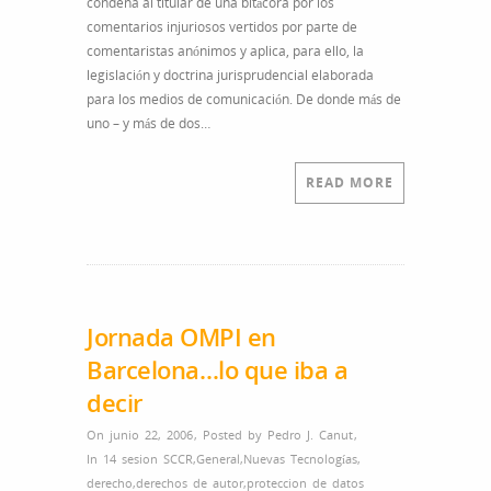
condena al titular de una bitácora por los
comentarios injuriosos vertidos por parte de
comentaristas anónimos y aplica, para ello, la
legislación y doctrina jurisprudencial elaborada
para los medios de comunicación. De donde más de
uno – y más de dos…
READ MORE
Jornada OMPI en
Barcelona…lo que iba a
decir
On junio 22, 2006
,
Posted by
Pedro J. Canut
,
In
14 sesion SCCR
,
General
,
Nuevas Tecnologías
,
derecho
,
derechos de autor
,
proteccion de datos