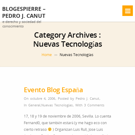
BLOGESPIERRE –
PEDRO J. CANUT
e-derecho y sociedad del
conocimiento
Category Archives :
Nuevas Tecnologías
Home
Nuevas Tecnologías
>>
Evento Blog España
On octubre 4, 2006
,
Posted by
Pedro J. Canut
,
In
General
,
Nuevas Tecnologías
,
With
3 Comments
17, 18 y 19 de noviembre de 2006, Sevilla. Lo cuenta
Fernand0, que también estará (y me hago eco con
cierto retraso
) Organizan Luis Rull, Jose Luis