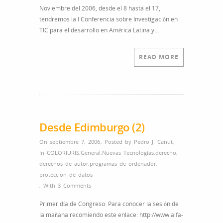
en
Noviembre del 2006, desde el 8 hasta el 17,
L.A.C.
tendremos la I Conferencia sobre Investigación en
TIC para el desarrollo en América Latina y…
READ MORE
Desde Edimburgo (2)
On septiembre 7, 2006
,
Posted by
Pedro J. Canut
,
In
COLORIURIS
,
General
,
Nuevas Tecnologías
,
derecho
,
derechos de autor
,
programas de ordenador
,
proteccion de datos
,
With
3 Comments
Primer día de Congreso. Para conocer la sesión de
la mañana recomiendo este enlace: http://www.alfa-