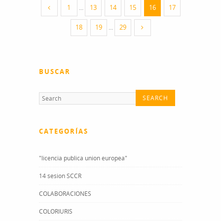
1
...
13
14
15
16
17
18
19
...
29
BUSCAR
CATEGORÍAS
"licencia publica union europea"
14 sesion SCCR
COLABORACIONES
COLORIURIS