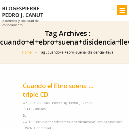
BLOGESPIERRE –
PEDRO J. CANUT
e-derecho y sociedad del
conocimiento
Tag Archives :
cuando+el+ebro+suena+disidencia+lle
Home
Tag : cuando+el+ebro+suena+disidencia+lleva
>>
Cuando el Ebro suena …
triple CD
On julio 20, 2008
,
Posted by
Pedro J. Canut
,
In
COLORIURIS
,
By
COLORIURIS
,
cuando+el+ebro+suena+disidencia+lleva
,
cultura+libre
,
With
1 Comment