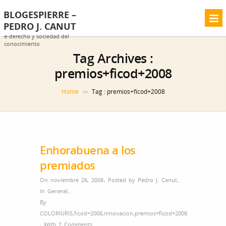
BLOGESPIERRE –
PEDRO J. CANUT
e-derecho y sociedad del
conocimiento
Tag Archives :
premios+ficod+2008
Home
Tag : premios+ficod+2008
>>
Enhorabuena a los
premiados
On noviembre 26, 2008
,
Posted by
Pedro J. Canut
,
In
General
,
By
COLORIURIS
,
ficod+2008
,
innovacion
,
premios+ficod+2008
,
With
2 Comments