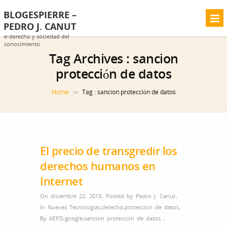
BLOGESPIERRE –
PEDRO J. CANUT
e-derecho y sociedad del
conocimiento
Tag Archives :
sancion
protección de datos
Home
Tag : sancion protección de datos
>>
El precio de transgredir los
derechos humanos en
Internet
On diciembre 22, 2013
,
Posted by
Pedro J. Canut
,
In
Nuevas Tecnologías
,
derecho
,
proteccion de datos
,
By
AEPD
,
google
,
sancion protección de datos
,