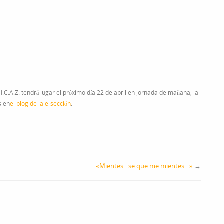
I.C.A.Z. tendrá lugar el próximo día 22 de abril en jornada de mañana; la
s en
el blog de la e-sección
.
«Mientes…se que me mientes…»
→