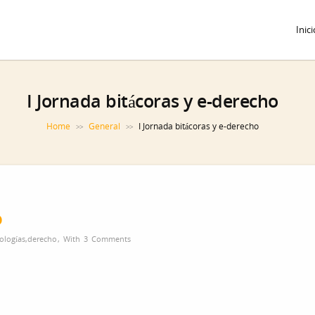
Inici
I Jornada bitácoras y e-derecho
Home
General
I Jornada bitácoras y e-derecho
>>
>>
o
ologías
,
derecho
,
With
3 Comments