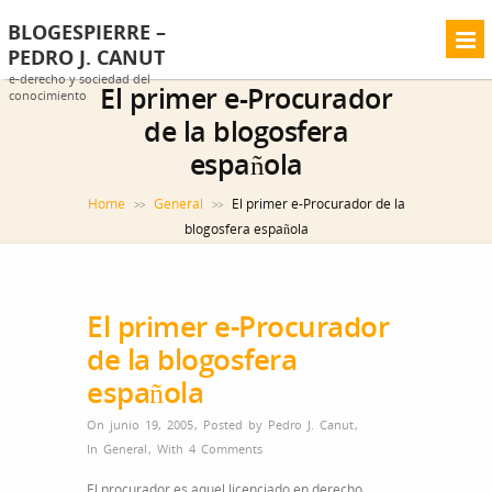
BLOGESPIERRE –
PEDRO J. CANUT
e-derecho y sociedad del
El primer e-Procurador
conocimiento
de la blogosfera
española
Home
General
El primer e-Procurador de la
>>
>>
blogosfera española
El primer e-Procurador
de la blogosfera
española
On junio 19, 2005
,
Posted by
Pedro J. Canut
,
In
General
,
With
4 Comments
El procurador es aquel licenciado en derecho