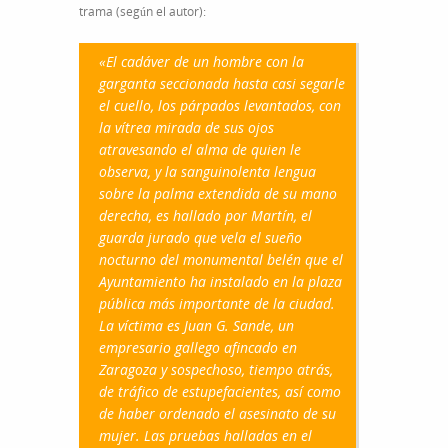
trama (según el autor):
«El cadáver de un hombre con la
garganta seccionada hasta casi segarle
el cuello, los párpados levantados, con
la vítrea mirada de sus ojos
atravesando el alma de quien le
observa, y la sanguinolenta lengua
sobre la palma extendida de su mano
derecha, es hallado por Martín, el
guarda jurado que vela el sueño
nocturno del monumental belén que el
Ayuntamiento ha instalado en la plaza
pública más importante de la ciudad.
La víctima es Juan G. Sande, un
empresario gallego afincado en
Zaragoza y sospechoso, tiempo atrás,
de tráfico de estupefacientes, así como
de haber ordenado el asesinato de su
mujer. Las pruebas halladas en el