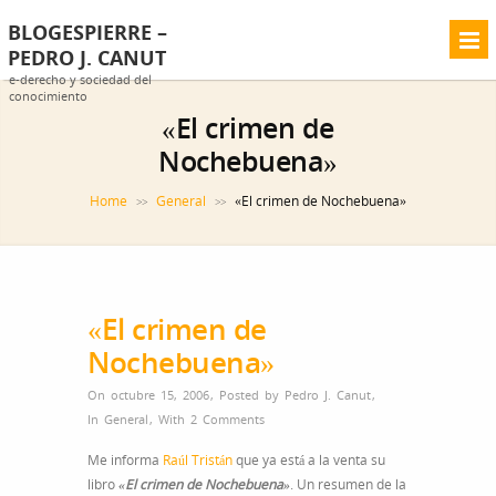
BLOGESPIERRE –
PEDRO J. CANUT
e-derecho y sociedad del
conocimiento
«El crimen de
Nochebuena»
Home
General
«El crimen de Nochebuena»
>>
>>
«El crimen de
Nochebuena»
On octubre 15, 2006
,
Posted by
Pedro J. Canut
,
In
General
,
With
2 Comments
Me informa
Raúl Tristán
que ya está a la venta su
libro
«El crimen de Nochebuena»
. Un resumen de la