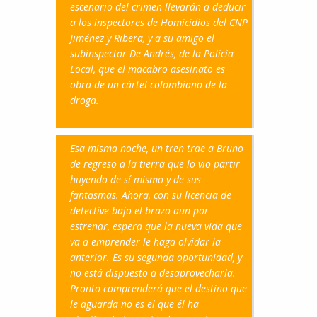
escenario del crimen llevarán a deducir
a los inspectores de Homicidios del CNP
Jiménez y Ribera, y a su amigo el
subinspector De Andrés, de la Policía
Local, que el macabro asesinato es
obra de un cártel colombiano de la
droga.
Esa misma noche, un tren trae a Bruno
de regreso a la tierra que lo vio partir
huyendo de sí mismo y de sus
fantasmas. Ahora, con su licencia de
detective bajo el brazo aun por
estrenar, espera que la nueva vida que
va a emprender le haga olvidar la
anterior. Es su segunda oportunidad, y
no está dispuesto a desaprovecharla.
Pronto comprenderá que el destino que
le aguarda no es el que él ha