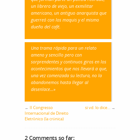
un librero de viejo, un exmilitar
americano, un antiguo anarquista que
guerreó con los maquis y el mismo
dueño del café.
Una trama rápida para un relato
ameno y sencillo pero con
sorprendentes y continuos giros en los
acontecimientos que nos llevará a que,
una vez comenzada su lectura, no la
abandonemos hasta llegar al
desenlace…»
←
II Congresso
si vd. lo dice…
→
Internacional de Direito
Eletrônico (la crónica)
2 Comments so far: