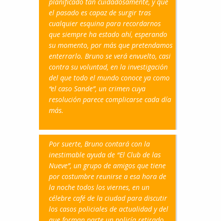
planificado tan cuidadosamente, y que
el pasado es capaz de surgir tras
cualquier esquina para recordarnos
que siempre ha estado ahí, esperando
su momento, por más que pretendamos
enterrarlo. Bruno se verá envuelto, casi
contra su voluntad, en la investigación
del que todo el mundo conoce ya como
“el caso Sande”, un crimen cuya
resolución parece complicarse cada día
más.
Por suerte, Bruno contará con la
inestimable ayuda de “El Club de las
Nueve”, un grupo de amigos que tiene
por costumbre reunirse a esa hora de
la noche todos los viernes, en un
célebre café de la ciudad para discutir
los casos policiales de actualidad y del
que forman parte un policía retirado,