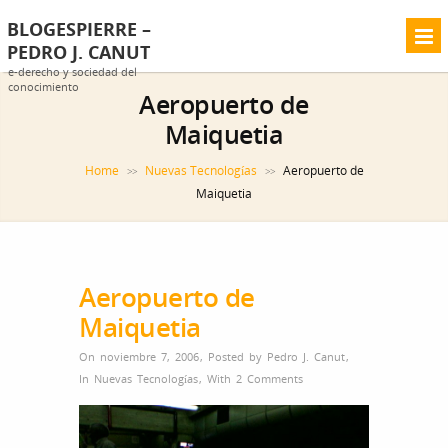
BLOGESPIERRE –
PEDRO J. CANUT
e-derecho y sociedad del
conocimiento
Aeropuerto de
Maiquetia
Home
Nuevas Tecnologías
Aeropuerto de
>>
>>
Maiquetia
Aeropuerto de
Maiquetia
On noviembre 7, 2006
,
Posted by
Pedro J. Canut
,
In
Nuevas Tecnologías
,
With
2 Comments