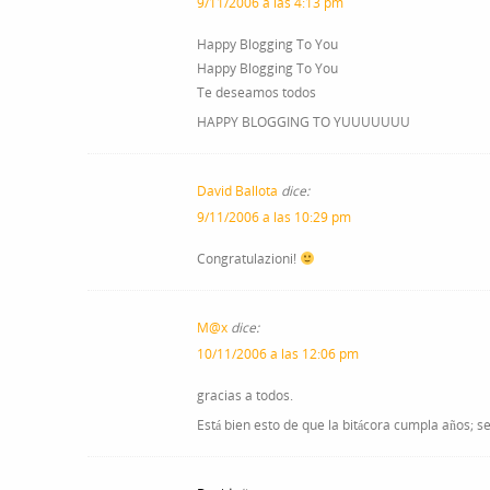
9/11/2006 a las 4:13 pm
Happy Blogging To You
Happy Blogging To You
Te deseamos todos
HAPPY BLOGGING TO YUUUUUUU
David Ballota
dice:
9/11/2006 a las 10:29 pm
Congratulazioni!
M@x
dice:
10/11/2006 a las 12:06 pm
gracias a todos.
Está bien esto de que la bitácora cumpla años; s