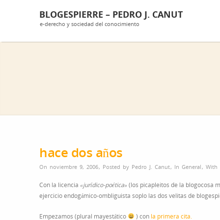
BLOGESPIERRE – PEDRO J. CANUT
e-derecho y sociedad del conocimiento
hace dos años
On noviembre 9, 2006
,
Posted by
Pedro J. Canut
,
In
General
,
With
Con la licencia
«jurídico-poética»
(los picapleitos de la blogocosa
ejercicio endogámico-ombliguista soplo las dos velitas de blogespi
Empezamos (plural mayestático
) con
la primera cita.