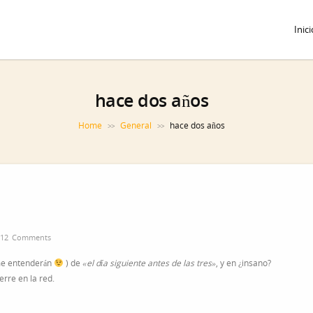
Inici
hace dos años
Home
General
hace dos años
>>
>>
12 Comments
 me entenderán
) de
«el día siguiente antes de las tres»
, y en ¿insano?
erre en la red.