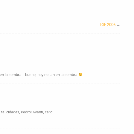
IGF 2006
→
r en la sombra… bueno, hoy no tan en la sombra
elicidades, Pedro! Avanti, caro!