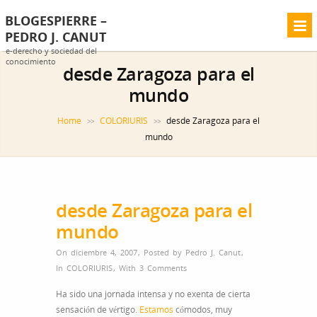
BLOGESPIERRE –
PEDRO J. CANUT
e-derecho y sociedad del
conocimiento
desde Zaragoza para el
mundo
Home
COLORIURIS
desde Zaragoza para el
>>
>>
mundo
desde Zaragoza para el
mundo
On diciembre 4, 2007
,
Posted by
Pedro J. Canut
,
In
COLORIURIS
,
With
3 Comments
Ha sido una jornada intensa y no exenta de cierta
sensación de vértigo.
Estamos
cómodos, muy