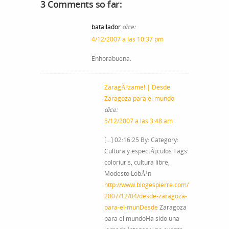
3 Comments so far:
batallador
dice:
4/12/2007 a las 10:37 pm
Enhorabuena.
ZaragÃ³zame! | Desde
Zaragoza para el mundo
dice:
5/12/2007 a las 3:48 am
[…] 02:16:25 By: Category:
Cultura y espectÃ¡culos Tags:
coloriuris, cultura libre,
Modesto LobÃ³n
http://www.blogespierre.com/
2007/12/04/desde-zaragoza-
para-el-munDesde
Zaragoza
para el mundoHa sido una