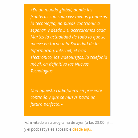
«En un mundo global, donde las
fronteras son cada vez menos fronteras,
la tecnología, no puede contribuir a
separar, y desde 5.0 acercaremos cada
Martes la actualidad de todo lo que se
mueve en torno a la Sociedad de la
Información, Internet, el ocio
electrónico, los videojuegos, la telefonía
móvil, en definitiva las Nuevas
Tecnologías.
Una apuesta radiofónica en presente
continúo y que se mueve hacia un
futuro perfecto.»
Fuí invitado a su programa de ayer (a las 23:00 h) …
y el podcast ya es accesible
desde aquí.