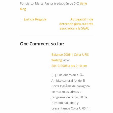
Por cierto, Marta Pastor (redacción de 5.0)
tiene
blog.
←
Justicia Rogada
Autogestión de
derechos para autores
asociados a la SGAE
→
One Comment so far:
Balance 2008 | ColorIURIS
Weblog
dice:
28/12/2008 a las 2:10 pm
[…] 3 de enero en el Â«
Ambito cultural Â» de El
Corte InglÃ©s de Zaragoza;
en marzo asistimos al
programa de radio 5.0 de
Ã¡mbito nacional, y
presentamos ColorIURIS.fm