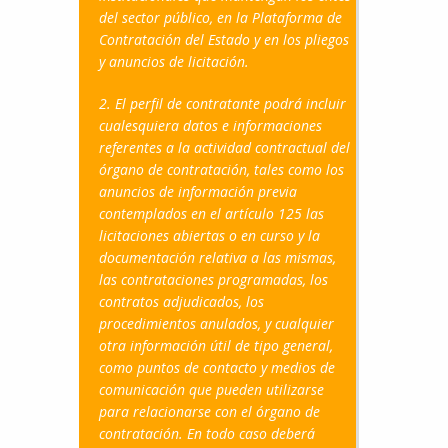
del sector público, en la Plataforma de
Contratación del Estado y en los pliegos
y anuncios de licitación.
2. El perfil de contratante podrá incluir
cualesquiera datos e informaciones
referentes a la actividad contractual del
órgano de contratación, tales como los
anuncios de información previa
contemplados en el artículo 125 las
licitaciones abiertas o en curso y la
documentación relativa a las mismas,
las contrataciones programadas, los
contratos adjudicados, los
procedimientos anulados, y cualquier
otra información útil de tipo general,
como puntos de contacto y medios de
comunicación que pueden utilizarse
para relacionarse con el órgano de
contratación. En todo caso deberá