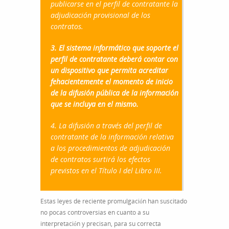
publicarse en el perfil de contratante la
adjudicación provisional de los
contratos.
3. El sistema informático que soporte el
perfil de contratante deberá contar con
un dispositivo que permita acreditar
fehacientemente el momento de inicio
de la difusión pública de la información
que se incluya en el mismo.
4. La difusión a través del perfil de
contratante de la información relativa
a los procedimientos de adjudicación
de contratos surtirá los efectos
previstos en el Título I del Libro III.
Estas leyes de reciente promulgación han suscitado
no pocas controversias en cuanto a su
interpretación y precisan, para su correcta