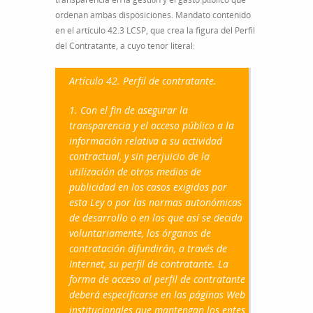
ordenan ambas disposiciones. Mandato contenido
en el artículo 42.3 LCSP, que crea la figura del Perfil
del Contratante, a cuyo tenor literal:
Artículo 42. Perfil de contratante.
1. Con el fin de asegurar la
transparencia y el acceso público a la
información relativa a su actividad
contractual, y sin perjuicio de la
utilización de otros medios de
publicidad en los casos exigidos por
esta Ley o por las normas autonómicas
de desarrollo o en los que así se decida
voluntariamente, los órganos de
contratación difundirán, a través de
Internet, su perfil de contratante. La
forma de acceso al perfil de contratante
deberá especificarse en las páginas Web
institucionales que mantengan los entes