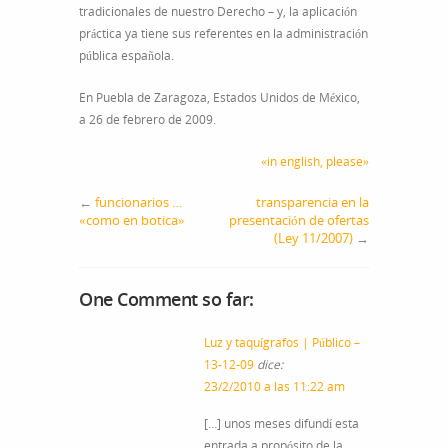
tradicionales de nuestro Derecho – y, la aplicación
práctica ya tiene sus referentes en la administración
pública española.
En Puebla de Zaragoza, Estados Unidos de México,
a 26 de febrero de 2009.
«in english, please»
←
funcionarios …
transparencia en la
«como en botica»
presentación de ofertas
(Ley 11/2007)
→
One Comment so far:
Luz y taquígrafos | Público –
13-12-09
dice:
23/2/2010 a las 11:22 am
[…] unos meses difundí esta
entrada a propósito de la