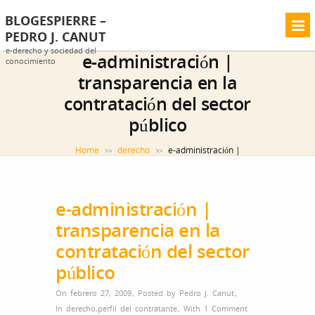
BLOGESPIERRE –
PEDRO J. CANUT
e-derecho y sociedad del
e-administración |
conocimiento
transparencia en la
contratación del sector
público
Home
derecho
e-administración |
>>
>>
transparencia en la contratación del sector público
e-administración |
transparencia en la
contratación del sector
público
On febrero 27, 2009
,
Posted by
Pedro J. Canut
,
In
derecho
,
perfil del contratante
,
With
1 Comment