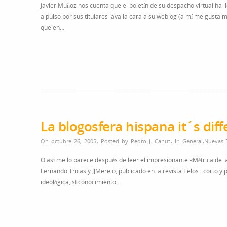
Javier Muñoz nos cuenta que el boletín de su despacho virtual ha 
a pulso por sus titulares lava la cara a su weblog (a mí me gusta 
que en…
La blogosfera hispana it´s diff
On octubre 26, 2005
,
Posted by
Pedro J. Canut
,
In
General
,
Nuevas 
O así me lo parece después de leer el impresionante «Métrica de l
Fernando Tricas y JJMerelo, publicado en la revista Telos . corto y
ideológica, sí conocimiento…