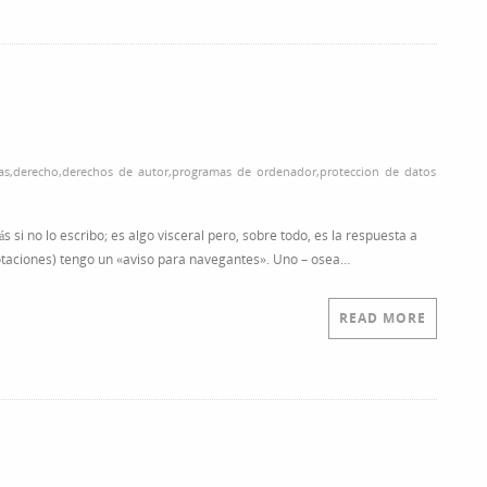
as
,
derecho
,
derechos de autor
,
programas de ordenador
,
proteccion de datos
si no lo escribo; es algo visceral pero, sobre todo, es la respuesta a
nnotaciones) tengo un «aviso para navegantes». Uno – osea…
READ MORE