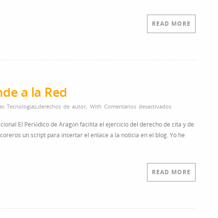
READ MORE
nde a la Red
en
s Tecnologías
,
derechos de autor
,
With
Comentarios desactivados
El
onal El Periódico de Aragón facilita el ejercicio del derecho de cita y de
Periódico
oreros un script para insertar el enlace a la noticia en el blog. Yo he
de
Aragón
sí
entiende
READ MORE
a
la
Red