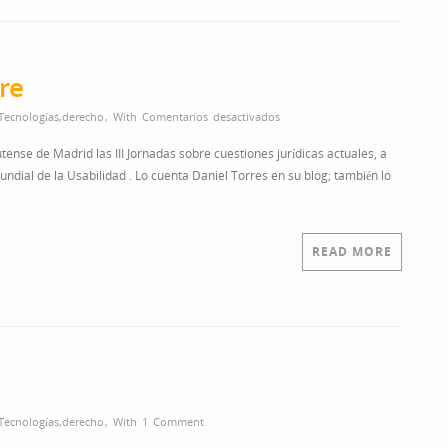
re
en
Tecnologías
,
derecho
,
With
Comentarios desactivados
Jornadas
ense de Madrid las III Jornadas sobre cuestiones jurídicas actuales, a
para
ndial de la Usabilidad . Lo cuenta Daniel Torres en su blog; también lo
el
3
de
noviembre
READ MORE
Tecnologías
,
derecho
,
With
1 Comment