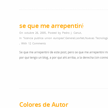
se que me arrepentiré
On octubre 26, 2005
,
Posted by
Pedro J. Canut
,
In
"licencia publica union europea"
,
General
,
LexNet
,
Nuevas Tecnologí
,
With
12 Comments
Se que me arrepentiré de este post; pero se que me arrepentiré más 
por qué tengo un blog, a por qué ahí arriba, a la derecha (sin co
Colores de Autor