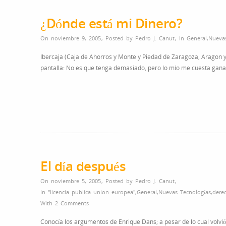
¿Dónde está mi Dinero?
On noviembre 9, 2005
,
Posted by
Pedro J. Canut
,
In
General
,
Nuevas
Ibercaja (Caja de Ahorros y Monte y Piedad de Zaragoza, Aragon y R
pantalla: No es que tenga demasiado, pero lo mío me cuesta ganar
El día después
On noviembre 5, 2005
,
Posted by
Pedro J. Canut
,
In
"licencia publica union europea"
,
General
,
Nuevas Tecnologías
,
dere
With
2 Comments
Conocía los argumentos de Enrique Dans; a pesar de lo cual volvi