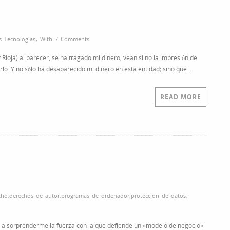
 Tecnologías
,
With
7 Comments
ioja) al parecer, se ha tragado mi dinero; vean si no la impresión de
lo. Y no sólo ha desaparecido mi dinero en esta entidad; sino que…
READ MORE
cho
,
derechos de autor
,
programas de ordenador
,
proteccion de datos
,
ó a sorprenderme la fuerza con la que defiende un «modelo de negocio»