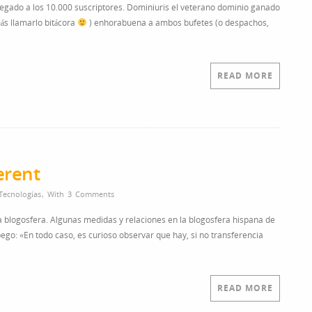
llegado a los 10.000 suscriptores. Dominiuris el veterano dominio ganado
más llamarlo bitácora
) enhorabuena a ambos bufetes (o despachos,
READ MORE
erent
Tecnologías
,
With
3 Comments
a blogosfera. Algunas medidas y relaciones en la blogosfera hispana de
 pego: «En todo caso, es curioso observar que hay, si no transferencia
READ MORE