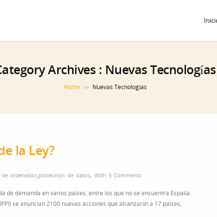
Inici
Category Archives :
Nuevas Tecnologías
Home
Nuevas Tecnologías
>>
de la Ley?
 de ordenador
,
proteccion de datos
,
With
5 Comments
anda de demanda en varios países, entre los que no se encuentra España.
(IFPI) se anuncian 2100 nuevas acciones que alcanzarán a 17 países,