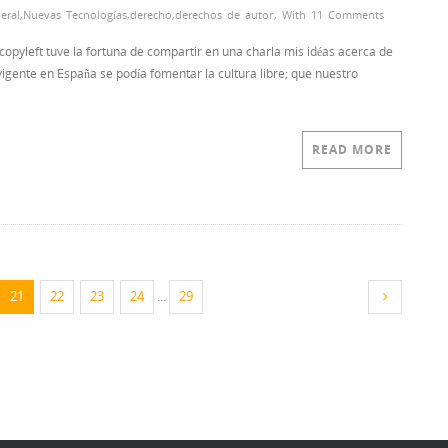
eral
,
Nuevas Tecnologías
,
derecho
,
derechos de autor
,
With
11 Comments
copyleft tuve la fortuna de compartir en una charla mis idéas acerca de
a vigente en España se podía fomentar la cultura libre; que nuestro
READ MORE
21
22
23
24
...
29