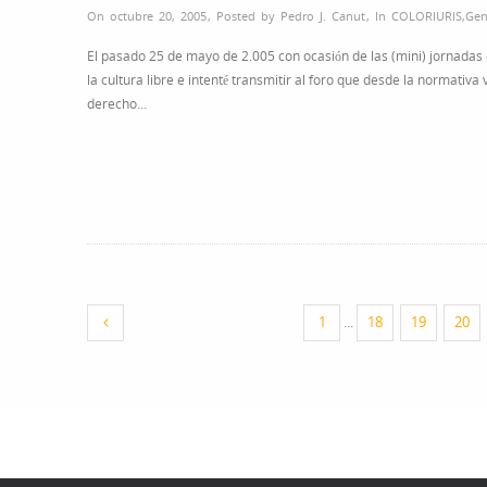
On octubre 20, 2005
,
Posted by
Pedro J. Canut
,
In
COLORIURIS
,
Gen
El pasado 25 de mayo de 2.005 con ocasión de las (mini) jornadas 
la cultura libre e intenté transmitir al foro que desde la normativ
derecho…
1
...
18
19
20