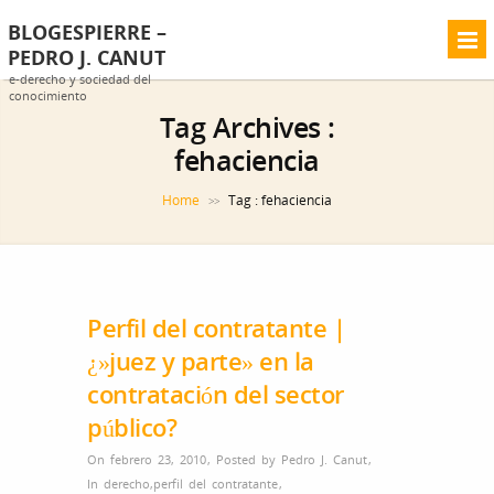
BLOGESPIERRE –
PEDRO J. CANUT
e-derecho y sociedad del
conocimiento
Tag Archives :
fehaciencia
Home
Tag : fehaciencia
>>
Perfil del contratante |
¿»juez y parte» en la
contratación del sector
público?
On febrero 23, 2010
,
Posted by
Pedro J. Canut
,
In
derecho
,
perfil del contratante
,