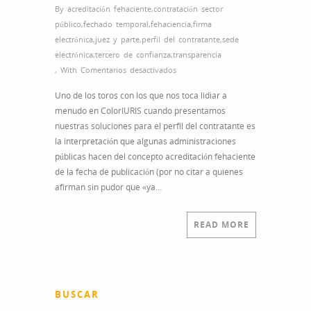
By
acreditación fehaciente
,
contratación sector
público
,
fechado temporal
,
fehaciencia
,
firma
electrónica
,
juez y parte
,
perfil del contratante
,
sede
electrónica
,
tercero de confianza
,
transparencia
en
,
With
Comentarios desactivados
Perfil
Uno de los toros con los que nos toca lidiar a
del
menudo en ColorIURIS cuando presentamos
contratante
nuestras soluciones para el perfil del contratante es
|
la interpretación que algunas administraciones
¿»juez
públicas hacen del concepto acreditación fehaciente
y
de la fecha de publicación (por no citar a quienes
parte»
afirman sin pudor que «ya…
en
la
contratación
READ MORE
del
sector
público?
BUSCAR