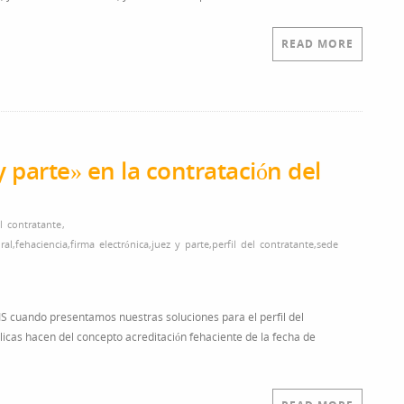
READ MORE
y parte» en la contratación del
el contratante
,
ral
,
fehaciencia
,
firma electrónica
,
juez y parte
,
perfil del contratante
,
sede
IS cuando presentamos nuestras soluciones para el perfil del
licas hacen del concepto acreditación fehaciente de la fecha de