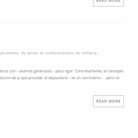
READ MORE
ías
,
derecho
,
By
tercero de confianza
,
terceros de confianza
,
ídicos con – seamos generosos – poco rigor. Concretamente, el concepto
titución de la que procede: el depositario – es un «archivero» … pero no
READ MORE