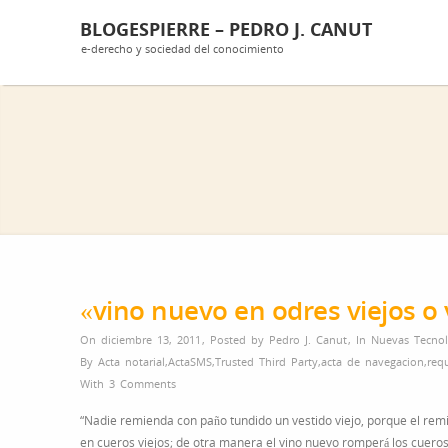
BLOGESPIERRE – PEDRO J. CANUT
e-derecho y sociedad del conocimiento
«vino nuevo en odres viejos o
On diciembre 13, 2011
,
Posted by
Pedro J. Canut
,
In
Nuevas Tecnol
By
Acta notarial
,
ActaSMS
,
Trusted Third Party
,
acta de navegacion
,
req
With
3 Comments
“Nadie remienda con paño tundido un vestido viejo, porque el remie
en cueros viejos; de otra manera el vino nuevo romperá los cueros,