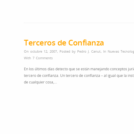
parte»
en
la
contratación
del
sector
Terceros de Confianza
público?
On octubre 12, 2007
,
Posted by
Pedro J. Canut
,
In
Nuevas Tecnolog
With
7 Comments
En los últimos días detecto que se están manejando conceptos jur
tercero de confianza. Un tercero de confianza – al igual que la ins
de cualquier cosa,…