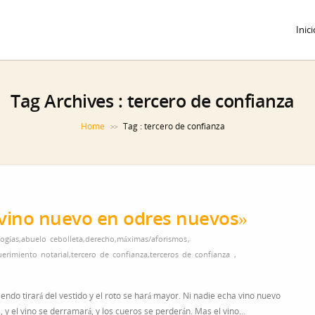
Inici
Tag Archives :
tercero de confianza
Home
Tag : tercero de confianza
>>
 vino nuevo en odres nuevos»
ogías
,
abuelo cebolleta
,
derecho
,
máximas/aforismos
,
uerimiento notarial
,
tercero de confianza
,
terceros de confianza
,
ndo tirará del vestido y el roto se hará mayor. Ni nadie echa vino nuevo
 y el vino se derramará, y los cueros se perderán. Mas el vino…