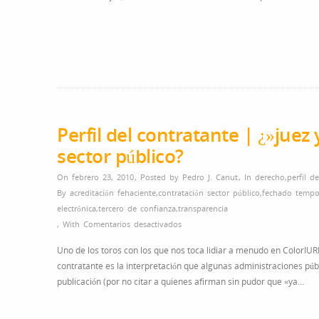
Perfil del contratante | ¿»juez 
sector público?
On febrero 23, 2010
,
Posted by
Pedro J. Canut
,
In
derecho
,
perfil d
By
acreditación fehaciente
,
contratación sector público
,
fechado tempo
electrónica
,
tercero de confianza
,
transparencia
en
,
With
Comentarios desactivados
Perfil
Uno de los toros con los que nos toca lidiar a menudo en ColorIUR
del
contratante es la interpretación que algunas administraciones púb
contratante
publicación (por no citar a quienes afirman sin pudor que «ya…
|
¿»juez
y