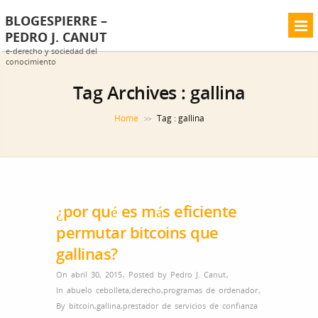
BLOGESPIERRE –
PEDRO J. CANUT
e-derecho y sociedad del
conocimiento
Tag Archives :
gallina
Home
Tag : gallina
>>
¿por qué es más eficiente
permutar bitcoins que
gallinas?
On abril 30, 2015
,
Posted by
Pedro J. Canut
,
In
abuelo cebolleta
,
derecho
,
programas de ordenador
,
By
bitcoin
,
gallina
,
prestador de servicios de confianza