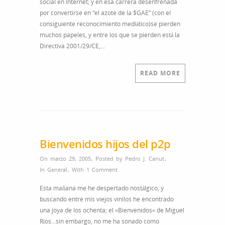
social en Internet; y en esa carrera desenfrenada
TEDDY
por convertirse en “el azote de la $GAE” (con el
consiguiente reconocimiento mediático)se pierden
muchos papeles, y entre los que se pierden está la
Directiva 2001/29/CE,…
READ MORE
Bienvenidos hijos del p2p
On marzo 29, 2005
,
Posted by
Pedro J. Canut
,
In
General
,
With
1 Comment
Esta mañana me he despertado nostálgico, y
buscando entre mis viejos vinilos he encontrado
una joya de los ochenta; el «Bienvenidos» de Miguel
Ríos…sin embargo, no me ha sonado como