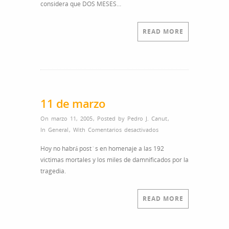
considera que DOS MESES…
READ MORE
11 de marzo
On marzo 11, 2005
,
Posted by
Pedro J. Canut
,
en
In
General
,
With
Comentarios desactivados
11
Hoy no habrá post´s en homenaje a las 192
de
victimas mortales y los miles de damnificados por la
marzo
tragedia.
READ MORE