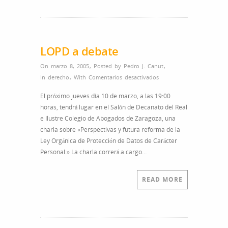
LOPD a debate
On marzo 8, 2005
,
Posted by
Pedro J. Canut
,
en
In
derecho
,
With
Comentarios desactivados
LOPD
El próximo jueves día 10 de marzo, a las 19:00
a
horas, tendrá lugar en el Salón de Decanato del Real
debate
e Ilustre Colegio de Abogados de Zaragoza, una
charla sobre «Perspectivas y futura reforma de la
Ley Orgánica de Protección de Datos de Carácter
Personal.» La charla correrá a cargo…
READ MORE