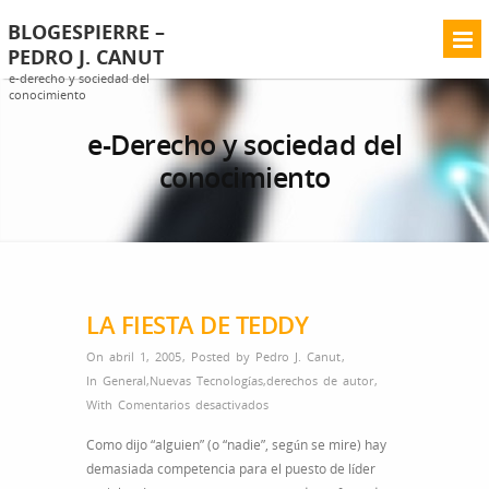
BLOGESPIERRE –
PEDRO J. CANUT
e-derecho y sociedad del
conocimiento
e-Derecho y sociedad del
conocimiento
LA FIESTA DE TEDDY
On abril 1, 2005
,
Posted by
Pedro J. Canut
,
In
General
,
Nuevas Tecnologías
,
derechos de autor
,
en
With
Comentarios desactivados
LA
Como dijo “alguien” (o “nadie”, según se mire) hay
FIESTA
demasiada competencia para el puesto de líder
DE