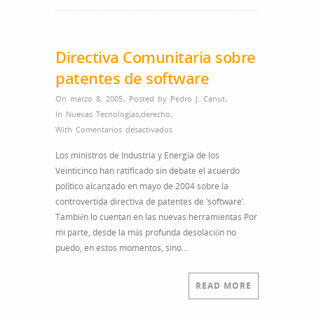
Directiva Comunitaria sobre
patentes de software
On marzo 8, 2005
,
Posted by
Pedro J. Canut
,
In
Nuevas Tecnologías
,
derecho
,
en
With
Comentarios desactivados
Directiva
Los ministros de Industria y Energía de los
Comunitaria
Veinticinco han ratificado sin debate el acuerdo
sobre
político alcanzado en mayo de 2004 sobre la
patentes
controvertida directiva de patentes de ‘software’.
de
También lo cuentan en las nuevas herramientas Por
software
mi parte, desde la más profunda desolación no
puedo, en estos momentos, sino…
READ MORE