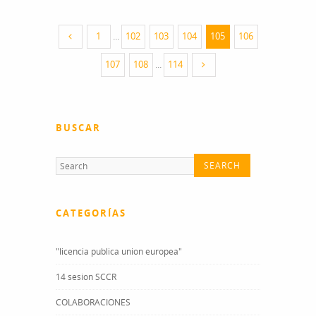
1
...
102
103
104
105
106
107
108
...
114
BUSCAR
CATEGORÍAS
"licencia publica union europea"
14 sesion SCCR
COLABORACIONES